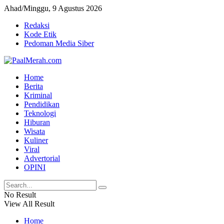
Ahad/Minggu, 9 Agustus 2026
Redaksi
Kode Etik
Pedoman Media Siber
Home
Berita
Kriminal
Pendidikan
Teknologi
Hiburan
Wisata
Kuliner
Viral
Advertorial
OPINI
No Result
View All Result
Home