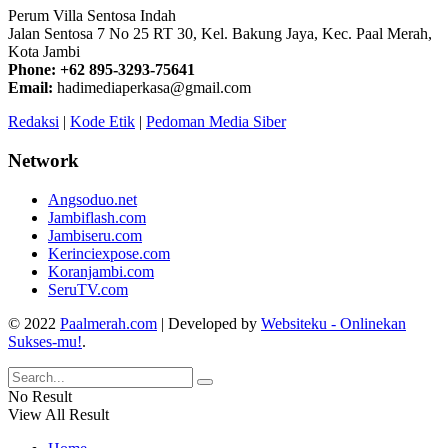
Perum Villa Sentosa Indah
Jalan Sentosa 7 No 25 RT 30, Kel. Bakung Jaya, Kec. Paal Merah,
Kota Jambi
Phone: +62 895-3293-75641
Email:
hadimediaperkasa@gmail.com
Redaksi
|
Kode Etik
|
Pedoman Media Siber
Network
Angsoduo.net
Jambiflash.com
Jambiseru.com
Kerinciexpose.com
Koranjambi.com
SeruTV.com
© 2022
Paalmerah.com
| Developed by
Websiteku - Onlinekan
Sukses-mu!
.
No Result
View All Result