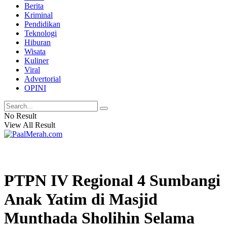
Berita
Kriminal
Pendidikan
Teknologi
Hiburan
Wisata
Kuliner
Viral
Advertorial
OPINI
No Result
View All Result
PTPN IV Regional 4 Sumbangi
Anak Yatim di Masjid
Munthada Sholihin Selama