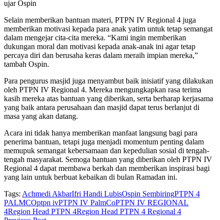
ujar Ospin
Selain memberikan bantuan materi, PTPN IV Regional 4 juga
memberikan motivasi kepada para anak yatim untuk tetap semangat
dalam mengejar cita-cita mereka. “Kami ingin memberikan
dukungan moral dan motivasi kepada anak-anak ini agar tetap
percaya diri dan berusaha keras dalam meraih impian mereka,”
tambah Ospin.
Para pengurus masjid juga menyambut baik inisiatif yang dilakukan
oleh PTPN IV Regional 4. Mereka mengungkapkan rasa terima
kasih mereka atas bantuan yang diberikan, serta berharap kerjasama
yang baik antara perusahaan dan masjid dapat terus berlanjut di
masa yang akan datang.
Acara ini tidak hanya memberikan manfaat langsung bagi para
penerima bantuan, tetapi juga menjadi momentum penting dalam
memupuk semangat kebersamaan dan kepedulian sosial di tengah-
tengah masyarakat. Semoga bantuan yang diberikan oleh PTPN IV
Regional 4 dapat membawa berkah dan memberikan inspirasi bagi
yang lain untuk berbuat kebaikan di bulan Ramadan ini.
Tags:
Achmedi Akbar
Ifri Handi Lubis
Ospin Sembiring
PTPN 4
PALMCO
ptpn iv
PTPN IV PalmCo
PTPN IV REGIONAL
4
Region Head PTPN 4
Region Head PTPN 4 Regional 4