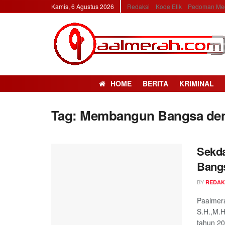
Kamis, 6 Agustus 2026
Redaksi
Kode Etik
Pedoman Med
HOME
BERITA
KRIMINAL
Tag: Membangun Bangsa deng
Sekd
Bangs
BY
REDAK
Paalmera
S.H.,M.H
tahun 20