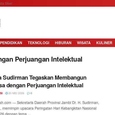
ia Siber
PENDIDIKAN
TEKNOLOGI
HIBURAN
WISATA
KULINER
an Perjuangan Intelektual
a Sudirman Tegaskan Membangun
a dengan Perjuangan Intelektual
20 MEI 2026
SI
0
h.com — Sekretaris Daerah Provinsi Jambi Dr. H. Sudirman,
, memimpin upacara Peringatan Hari Kebangkitan Nasional
26 dengan tema ...