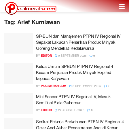
Tag: Arief Kurniawan
SP-BUN dan Manajemen PTPN IV Regional IV
Sepakat Lakukan Penarikan Produk Minyak
Goreng Mendekati Kedaluwarsa
BY
EDITOR
9 SEPTEMBER 2025
0
Ketua Umum SPBUN PTPN IV Regional 4
Kecam Penjualan Produk Minyak Expired
kepada Karyawan
BY
PAALMERAH.COM
8 SEPTEMBER 2025
0
Mini Soccer PTPN IV Regoinal IV, Masuk
Semifinal Piala Gubernur
BY
EDITOR
22 AGUSTUS 2025
0
Serikat Pekerja Perkebunan PTPN IV Regional 4
Gelar Apel Akbar Pengamanan Aset di Kebun