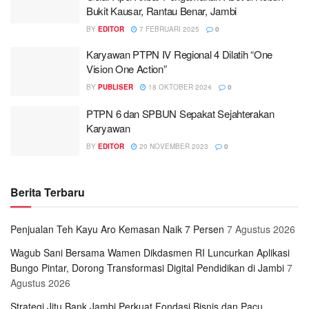
Bukit Kausar, Rantau Benar, Jambi
BY
EDITOR
7 FEBRUARI 2025
0
Karyawan PTPN IV Regional 4 Dilatih “One
Vision One Action”
BY
PUBLISER
18 OKTOBER 2024
0
PTPN 6 dan SPBUN Sepakat Sejahterakan
Karyawan
BY
EDITOR
20 NOVEMBER 2023
0
Berita Terbaru
Penjualan Teh Kayu Aro Kemasan Naik 7 Persen
7 Agustus 2026
Wagub Sani Bersama Wamen Dikdasmen RI Luncurkan Aplikasi
Bungo Pintar, Dorong Transformasi Digital Pendidikan di Jambi
7
Agustus 2026
Strategi Jitu Bank Jambi Perkuat Fondasi Bisnis dan Pacu