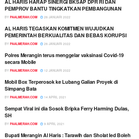
AL HARIS HARAP SINERGI BKSAP DPR RI DAN
HIBURAN
PEMPROV BANTU TINGKATKAN PEMBANGUNAN
BY
PAALMERAH.COM
26 JANUARI 2022
AL HARIS TEGASKAN KOMITMEN WUJUDKAN
HIBURAN
PEMERINTAH BERKUALITAS DAN BEBAS KORUPSI
BY
PAALMERAH.COM
26 JANUARI 2022
Polres Merangin terus menggelar vaksinasi Covid-19
HIBURAN
secara Mobile
BY
PAALMERAH.COM
12 JANUARI 2022
Mobil Box Terperosok ke Lubang Galian Proyek di
HIBURAN
Simpang Bata
BY
PAALMERAH.COM
14 APRIL 2021
Sempat Viral ini dia Sosok Bripka Ferry Harming Dulas,
HIBURAN
SH
BY
PAALMERAH.COM
9 APRIL 2021
Bupati Merangin Al Haris : Tarawih dan Sholat Ied Boleh
HIBURAN