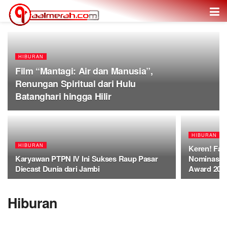
HIBURAN
Film “Mantagi: Air dan Manusia”,
Renungan Spiritual dari Hulu
Batanghari hingga Hilir
HIBURAN
HIBURAN
Keren! Fa
Karyawan PTPN IV Ini Sukses Raup Pasar
Nominasi A
Diecast Dunia dari Jambi
Award 202
Hiburan