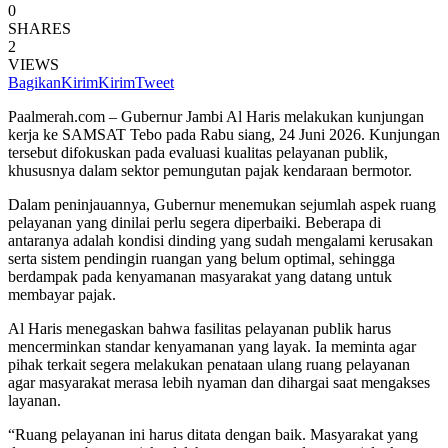
0
SHARES
2
VIEWS
Bagikan
Kirim
Kirim
Tweet
Paalmerah.com – Gubernur Jambi Al Haris melakukan kunjungan
kerja ke SAMSAT Tebo pada Rabu siang, 24 Juni 2026. Kunjungan
tersebut difokuskan pada evaluasi kualitas pelayanan publik,
khususnya dalam sektor pemungutan pajak kendaraan bermotor.
Dalam peninjauannya, Gubernur menemukan sejumlah aspek ruang
pelayanan yang dinilai perlu segera diperbaiki. Beberapa di
antaranya adalah kondisi dinding yang sudah mengalami kerusakan
serta sistem pendingin ruangan yang belum optimal, sehingga
berdampak pada kenyamanan masyarakat yang datang untuk
membayar pajak.
Al Haris menegaskan bahwa fasilitas pelayanan publik harus
mencerminkan standar kenyamanan yang layak. Ia meminta agar
pihak terkait segera melakukan penataan ulang ruang pelayanan
agar masyarakat merasa lebih nyaman dan dihargai saat mengakses
layanan.
“Ruang pelayanan ini harus ditata dengan baik. Masyarakat yang