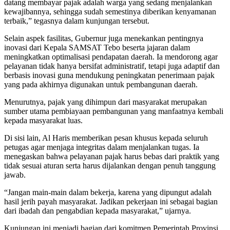
datang membayar pajak adalah warga yang sedang menjalankan
kewajibannya, sehingga sudah semestinya diberikan kenyamanan
terbaik,” tegasnya dalam kunjungan tersebut.
Selain aspek fasilitas, Gubernur juga menekankan pentingnya
inovasi dari Kepala SAMSAT Tebo beserta jajaran dalam
meningkatkan optimalisasi pendapatan daerah. Ia mendorong agar
pelayanan tidak hanya bersifat administratif, tetapi juga adaptif dan
berbasis inovasi guna mendukung peningkatan penerimaan pajak
yang pada akhirnya digunakan untuk pembangunan daerah.
Menurutnya, pajak yang dihimpun dari masyarakat merupakan
sumber utama pembiayaan pembangunan yang manfaatnya kembali
kepada masyarakat luas.
Di sisi lain, Al Haris memberikan pesan khusus kepada seluruh
petugas agar menjaga integritas dalam menjalankan tugas. Ia
menegaskan bahwa pelayanan pajak harus bebas dari praktik yang
tidak sesuai aturan serta harus dijalankan dengan penuh tanggung
jawab.
“Jangan main-main dalam bekerja, karena yang dipungut adalah
hasil jerih payah masyarakat. Jadikan pekerjaan ini sebagai bagian
dari ibadah dan pengabdian kepada masyarakat,” ujarnya.
Kunjungan ini menjadi bagian dari komitmen Pemerintah Provinsi