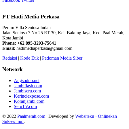
Facebook
Twitter
PT Hadi Media Perkasa
Perum Villa Sentosa Indah
Jalan Sentosa 7 No 25 RT 30, Kel. Bakung Jaya, Kec. Paal Merah,
Kota Jambi
Phone: +62 895-3293-75641
Email:
hadimediaperkasa@gmail.com
Redaksi
|
Kode Etik
|
Pedoman Media Siber
Network
Angsoduo.net
Jambiflash.com
Jambiseru.com
Kerinciexpose.com
Koranjambi.com
SeruTV.com
© 2022
Paalmerah.com
| Developed by
Websiteku - Onlinekan
Sukses-mu!
.