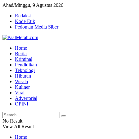
Ahad/Minggu, 9 Agustus 2026
Redaksi
Kode Etik
Pedoman Media Siber
Home
Berita
Kriminal
Pendidikan
Teknologi
Hiburan
Wisata
Kuliner
Viral
Advertorial
OPINI
No Result
View All Result
Home