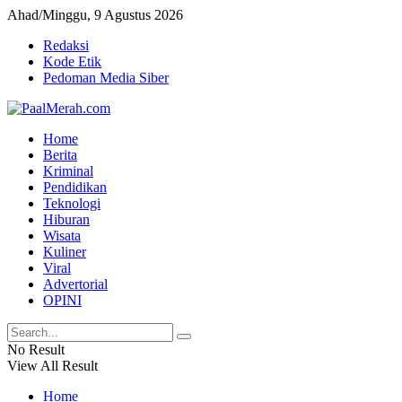
Ahad/Minggu, 9 Agustus 2026
Redaksi
Kode Etik
Pedoman Media Siber
Home
Berita
Kriminal
Pendidikan
Teknologi
Hiburan
Wisata
Kuliner
Viral
Advertorial
OPINI
No Result
View All Result
Home