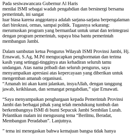
Pada sesiwawancara Gubernur Al Haris
menilai ISMI sebagai wadah pengabdian dan bersinergi bersama
pemerintah, ini sangat
luar biasa karena anggotanya adalah sarjana-sarjana berpengalaman
dari birokrasi, ormas, sampai politik. Tugasnya sekarang:
merumuskan program yang bermanfaat untuk umat dan terintegrasi
dengan program pemerintah, supaya bisa bantu pemerintah
membangun Jambi.
Dalam sambutan ketua Pengurus Wilayah ISMI Provinsi Jambi, Hj.
Ernawati, S.Ag, M.Pd mengucapkan penghormatan dan terima
kasih yang setinggi-tingginya atas kehadiran seluruh tamu
undangan. Atas nama pribadi dan seluruh pengurus, saya
menyampaikan apresiasi atas kepercayaan yang diberikan untuk
mengemban amanah organisasi.
“Amanah ini akan kami jalankan, insyaAllah, dengan tanggung
jawab, keikhlasan, dan semangat pengabdian,” ujar Ernawati.
“Saya menyampaikan penghargaan kepada Pemerintah Provinsi
Jambi dan berbagai pihak yang telah mendukung tumbuh dan
berkembangnya ISMI di bumi Sepucuk Jambi Sembilan Lurah.
Pelantikan malam ini mengusung tema “Berilmu, Beradat,
Membangun Peradaban”. Lanjutnya.
” tema ini menegaskan bahwa kemajuan bangsa tidak hanya