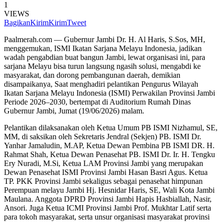
1
VIEWS
Bagikan
Kirim
Kirim
Tweet
Paalmerah.com — Gubernur Jambi Dr. H. Al Haris, S.Sos, MH,
menggemukan, ISMI Ikatan Sarjana Melayu Indonesia, jadikan
wadah pengabdian buat bangun Jambi, lewat organisasi ini, para
sarjana Melayu bisa turun langsung ngasih solusi, mengabdi ke
masyarakat, dan dorong pembangunan daerah, demikian
disampaikanya, Saat menghadiri pelantikan Pengurus Wilayah
Ikatan Sarjana Melayu Indonesia (ISMI) Perwakilan Provinsi Jambi
Periode 2026–2030, bertempat di Auditorium Rumah Dinas
Gubernur Jambi, Jumat (19/06/2026) malam.
Pelantikan dilaksanakan oleh Ketua Umum PB ISMI Nizhamul, SE,
MM, di saksikan oleh Sekretaris Jendral (Sekjen) PB. ISMI Dr.
Yanhar Jamaludin, M.AP, Ketua Dewan Pembina PB ISMI DR. H.
Rahmat Shah, Ketua Dewan Penasehat PB. ISMI Dr. Ir. H. Tengku
Ery Nuradi, M.Si, Ketua LAM Provinsi Jambi yang merupakan
Dewan Penasehat ISMI Provinsi Jambi Hasan Basri Agus. Ketua
TP. PKK Provinsi Jambi sekaligus sebagai penasehat himpunan
Perempuan melayu Jambi Hj. Hesnidar Haris, SE, Wali Kota Jambi
Maulana. Anggota DPRD Provinsi Jambi Hapis Hasbiallah, Nasir,
Ansori. Juga Ketua ICMI Provinsi Jambi Prof. Mukhtar Latif serta
para tokoh masyarakat, serta unsur organisasi masyarakat provinsi