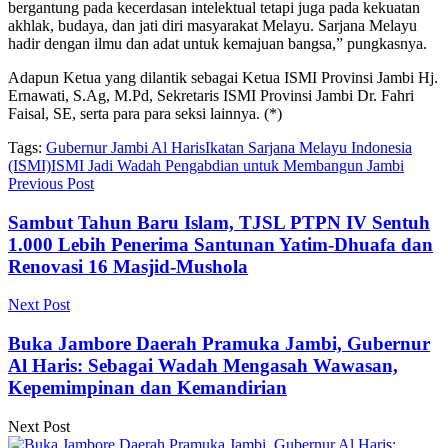
bergantung pada kecerdasan intelektual tetapi juga pada kekuatan
akhlak, budaya, dan jati diri masyarakat Melayu. Sarjana Melayu
hadir dengan ilmu dan adat untuk kemajuan bangsa,” pungkasnya.
Adapun Ketua yang dilantik sebagai Ketua ISMI Provinsi Jambi Hj.
Ernawati, S.Ag, M.Pd, Sekretaris ISMI Provinsi Jambi Dr. Fahri
Faisal, SE, serta para para seksi lainnya. (*)
Tags:
Gubernur Jambi Al Haris
Ikatan Sarjana Melayu Indonesia
(ISMI)
ISMI Jadi Wadah Pengabdian untuk Membangun Jambi
Previous Post
Sambut Tahun Baru Islam, TJSL PTPN IV Sentuh
1.000 Lebih Penerima Santunan Yatim-Dhuafa dan
Renovasi 16 Masjid-Mushola
Next Post
Buka Jambore Daerah Pramuka Jambi, Gubernur
Al Haris: Sebagai Wadah Mengasah Wawasan,
Kepemimpinan dan Kemandirian
Next Post