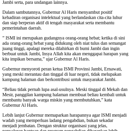
Jambi serta, para undangan lainnya.
Dalam sambutannya, Gubernur Al Haris menyambut positif
kehadiran organisasi intelektual yang berlandaskan cita-cita luhur
dan siap berperan aktif di tengah masyarakat serta membantu
pemerintahan daerah.
” ISMI ini merupakan gudangnya orang-orang hebat; ketika di sini
ada orang-orang hebat yang didukung oleh niat tulus dan semangat
juang tinggi, apalagi mereka dilahirkan di bumi Jambi dan ingin
berbuat untuk Jambi, Insya Allah kita akan menggapai harapan yang
kita impikan bersama,” ujar Gubernur Al Haris.
Gubernur menyoroti peran ketua ISMI Provinsi Jambi, Ernawati,
yang meski merantau dan tinggal di luar negeri, tidak melupakan
kampung halaman dan berkontribusi untuk masyarakat Jambi.
“Beliau tidak pernah lupa asal-usulnya. Meski tinggal di Mekah dan
Mesir, panggilan kampung halaman membuat beliau kembali untuk
membantu banyak warga miskin yang membutuhkan,” kata
Gubernur Al Haris.
Lebih lanjut Gubernur memaparkan harapannya agar ISMI menjadi
wadah yang memperluas ladang pengabdian, bukan sekadar
menjadi jembatan. Dengan struktur organisasi yang jelas,
penyaluran bantuan dan program pengabdian diharapkan lebih