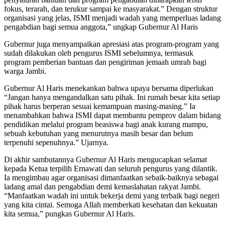
fokus, terarah, dan terukur sampai ke masyarakat.” Dengan struktur
organisasi yang jelas, ISMI menjadi wadah yang memperluas ladang
pengabdian bagi semua anggota,” ungkap Gubernur Al Haris
Gubernur juga menyampaikan apresiasi atas program-program yang
sudah dilakukan oleh pengurus ISMI sebelumnya, termasuk
program pemberian bantuan dan pengiriman jemaah umrah bagi
warga Jambi.
Gubernur Al Haris menekankan bahwa upaya bersama diperlukan
“Jangan hanya mengandalkan satu pihak. Ini rumah besar kita setiap
pihak harus berperan sesuai kemampuan masing-masing.” Ia
menambahkan bahwa ISMI dapat membantu pemprov dalam bidang
pendidikan melalui program beasiswa bagi anak kurang mampu,
sebuah kebutuhan yang menurutnya masih besar dan belum
terpenuhi sepenuhnya.” Ujarnya.
Di akhir sambutannya Gubernur Al Haris mengucapkan selamat
kepada Ketua terpilih Ernawati dan seluruh pengurus yang dilantik.
Ia mengimbau agar organisasi dimanfaatkan sebaik-baiknya sebagai
ladang amal dan pengabdian demi kemaslahatan rakyat Jambi.
“Manfaatkan wadah ini untuk bekerja demi yang terbaik bagi negeri
yang kita cintai. Semoga Allah memberkati kesehatan dan kekuatan
kita semua,” pungkas Gubernur Al Haris.