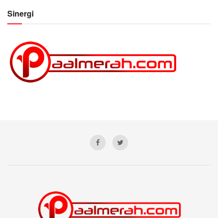
Sinergi