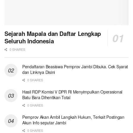
Sejarah Mapala dan Daftar Lengkap
Seluruh Indonesia
0 SHARES
Pendaftaran Beasiswa Pemprov Jambi Dibuka. Cek Syarat
dan Linknya Disini
0 SHARES
Hasil RDP Komisi V DPR RI Menyimpulkan Operasional
Batu Bara Dihentikan Total
0 SHARES
Pemprov Akan Ambil Langkah Hukum, Terkait Postingan
Akun Info seputar Jambi
0 SHARES