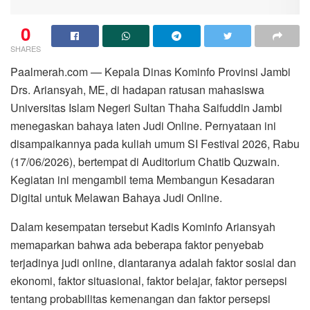
0
SHARES
Paalmerah.com — Kepala Dinas Kominfo Provinsi Jambi
Drs. Ariansyah, ME, di hadapan ratusan mahasiswa
Universitas Islam Negeri Sultan Thaha Saifuddin Jambi
menegaskan bahaya laten Judi Online. Pernyataan ini
disampaikannya pada kuliah umum SI Festival 2026, Rabu
(17/06/2026), bertempat di Auditorium Chatib Quzwain.
Kegiatan ini mengambil tema Membangun Kesadaran
Digital untuk Melawan Bahaya Judi Online.
Dalam kesempatan tersebut Kadis Kominfo Ariansyah
memaparkan bahwa ada beberapa faktor penyebab
terjadinya judi online, diantaranya adalah faktor sosial dan
ekonomi, faktor situasional, faktor belajar, faktor persepsi
tentang probabilitas kemenangan dan faktor persepsi