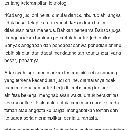
tentang keterampilan teknologi.
“Kadang judi online itu dimulai dari 50 ribu rupiah, angka
tidak besar tetapi karena sudah kecanduan hal ini
dilakukan terus menerus. Bahkan penerima Bansos juga
menggunakan bantuan pemerintah untuk judi online.
Banyak anggapan dan pendapat bahwa perjudian online
lebih singkat dan dapat mendatangkan keuntungan yang
besar,” paparnya.
Ariansyah juga menjelaskan tentang ciri-ciri seseorang
yang terkena kecanduan judi online, diantaranya tidak
mampu menahan untuk berjudi, berbohong tentang
aktifitas bekerja, menghabiskan waktu untuk beraktifitas
secara online, tidak malu untuk meminjam uang kepada
teman atau anggota keluarga, mengabaikan teman dan
keluarga serta menampilkan perilaku rahasia.
“Adapun dampak negatif judi online ini diantaranya adalah