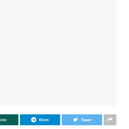
irim
Kirim
Tweet