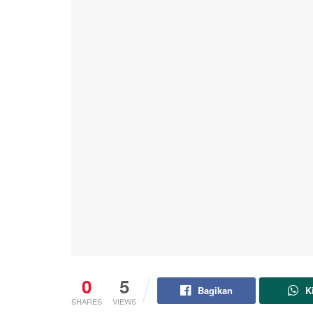
0
5
Bagikan
K
SHARES
VIEWS