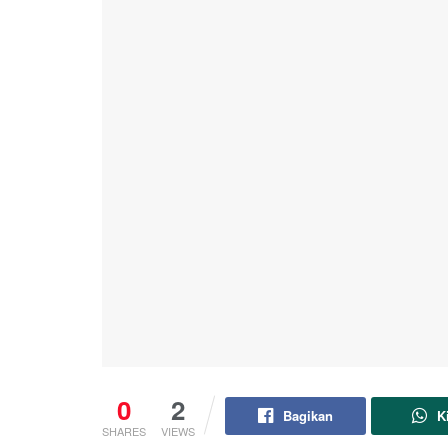
0
2
Bagikan
K
SHARES
VIEWS