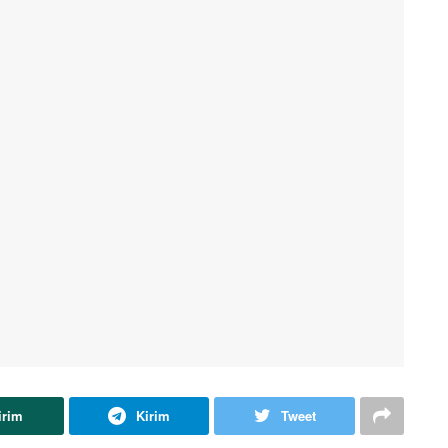
irim
Kirim
Tweet