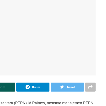
irim
Kirim
Tweet
santara (PTPN) IV Palmco, meminta manajemen PTPN