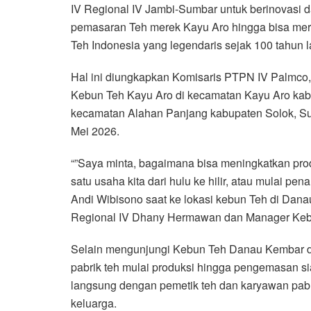
IV Regional IV Jambi-Sumbar untuk berinovasi d
pemasaran Teh merek Kayu Aro hingga bisa mera
Teh Indonesia yang legendaris sejak 100 tahun l
Hal ini diungkapkan Komisaris PTPN IV Palmco,
Kebun Teh Kayu Aro di kecamatan Kayu Aro kab
kecamatan Alahan Panjang kabupaten Solok, Su
Mei 2026.
“”Saya minta, bagaimana bisa meningkatkan produ
satu usaha kita dari hulu ke hilir, atau mulai p
Andi Wibisono saat ke lokasi kebun Teh di Da
Regional IV Dhany Hermawan dan Manager Keb
Selain mengunjungi Kebun Teh Danau Kembar d
pabrik teh mulai produksi hingga pengemasan si
langsung dengan pemetik teh dan karyawan pabri
keluarga.