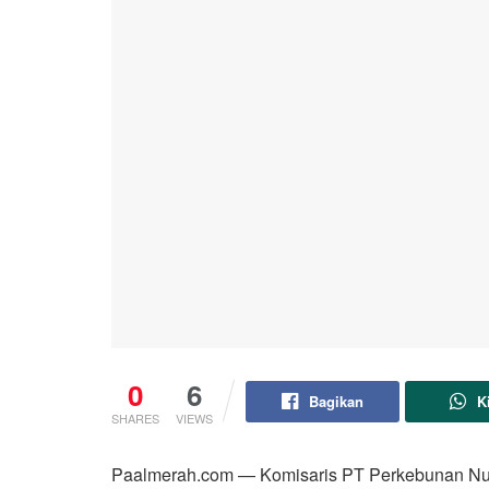
0
6
Bagikan
K
SHARES
VIEWS
Paalmerah.com — Komisaris PT Perkebunan Nu