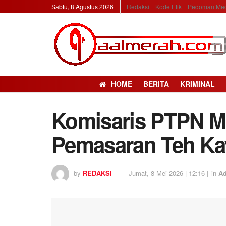
Sabtu, 8 Agustus 2026
Redaksi
Kode Etik
Pedoman Med
HOME
BERITA
KRIMINAL
Komisaris PTPN Mi
Pemasaran Teh Kay
by
REDAKSI
Jumat, 8 Mei 2026 | 12:16 |
in
Ad