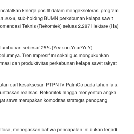
tatkan kinerja positif dalam mengakselerasi program
ri 2026, sub-holding BUMN perkebunan kelapa sawit
ekomendasi Teknis (Rekomtek) seluas 2.287 Hektare (Ha)
ertumbuhan sebesar 25% (Year-on-Year/YoY)
elumnya. Tren impresif ini sekaligus mengukuhkan
asi dan produktivitas perkebunan kelapa sawit rakyat
njutan dari kesuksesan PTPN IV PalmCo pada tahun lalu.
nuntaskan realisasi Rekomtek hingga menyentuh angka
ingat sawit merupakan komoditas strategis penopang
tosa, menegaskan bahwa pencapaian ini bukan terjadi