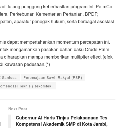
enjadi tulang punggung keberhasilan program ini. PalmCo
nderal Perkebunan Kementerian Pertanian, BPDP,
paten, aparatur penegak hukum, serta berbagai asosiasi
mis dapat mempertahankan momentum percepatan ini.
l untuk mengamankan pasokan bahan baku Crude Palm
ga diharapkan mampu memberikan multiplier effect (efek
di kawasan pedesaan.(*)
K Santosa
Peremajaan Sawit Rakyat (PSR)
omendasi Teknis (Rekomtek)
Next Post
Gubernur Al Haris Tinjau Pelaksanaan Tes
i
Kompetensi Akademik SMP di Kota Jambi,