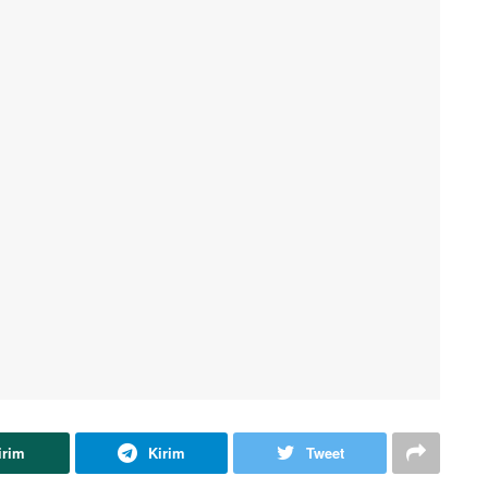
irim
Kirim
Tweet