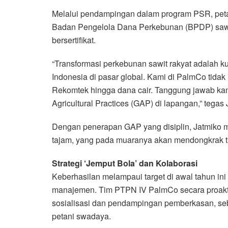
Melalui pendampingan dalam program PSR, petan
Badan Pengelola Dana Perkebunan (BPDP) sawi
bersertifikat.
“Transformasi perkebunan sawit rakyat adalah ku
Indonesia di pasar global. Kami di PalmCo tida
Rekomtek hingga dana cair. Tanggung jawab kami
Agricultural Practices (GAP) di lapangan,” tegas 
Dengan penerapan GAP yang disiplin, Jatmiko me
tajam, yang pada muaranya akan mendongkrak tin
Strategi ‘Jemput Bola’ dan Kolaborasi
Keberhasilan melampaui target di awal tahun ini 
manajemen. Tim PTPN IV PalmCo secara proaktif 
sosialisasi dan pendampingan pemberkasan, seb
petani swadaya.