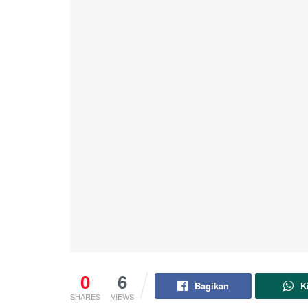
0
6
Bagikan
K
SHARES
VIEWS