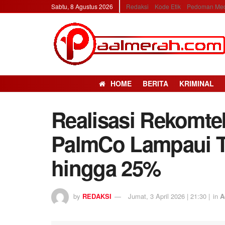
Sabtu, 8 Agustus 2026
Redaksi
Kode Etik
Pedoman Med
HOME
BERITA
KRIMINAL
Realisasi Rekomte
PalmCo Lampaui T
hingga 25%
by
REDAKSI
Jumat, 3 April 2026 | 21:30 |
in
A