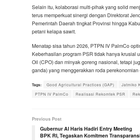
Selain itu, kolaborasi multi-pihak yang solid m
terus memperkuat sinergi dengan Direktorat Je
Pemerintah Daerah tingkat Provinsi hingga Kabu
petani kelapa sawit.
Menatap sisa tahun 2026, PTPN IV PalmCo opti
Keberhasilan program PSR tidak hanya krusia
Oil (CPO) dan minyak goreng nasional, tetapi ju
ganda) yang menggerakkan roda perekonomian 
Tags:
Good Agricultural Practices (GAP)
Jatmiko 
PTPN IV PalmCo
Realisasi Rekomtek PSR
Rek
Previous Post
Gubernur Al Haris Hadiri Entry Meeting
BPK RI, Tegaskan Komitmen Transparans