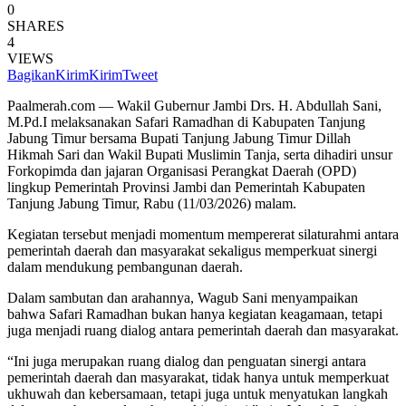
0
SHARES
4
VIEWS
Bagikan
Kirim
Kirim
Tweet
Paalmerah.com — Wakil Gubernur Jambi Drs. H. Abdullah Sani,
M.Pd.I melaksanakan Safari Ramadhan di Kabupaten Tanjung
Jabung Timur bersama Bupati Tanjung Jabung Timur Dillah
Hikmah Sari dan Wakil Bupati Muslimin Tanja, serta dihadiri unsur
Forkopimda dan jajaran Organisasi Perangkat Daerah (OPD)
lingkup Pemerintah Provinsi Jambi dan Pemerintah Kabupaten
Tanjung Jabung Timur, Rabu (11/03/2026) malam.
Kegiatan tersebut menjadi momentum mempererat silaturahmi antara
pemerintah daerah dan masyarakat sekaligus memperkuat sinergi
dalam mendukung pembangunan daerah.
Dalam sambutan dan arahannya, Wagub Sani menyampaikan
bahwa Safari Ramadhan bukan hanya kegiatan keagamaan, tetapi
juga menjadi ruang dialog antara pemerintah daerah dan masyarakat.
“Ini juga merupakan ruang dialog dan penguatan sinergi antara
pemerintah daerah dan masyarakat, tidak hanya untuk memperkuat
ukhuwah dan kebersamaan, tetapi juga untuk menyatukan langkah