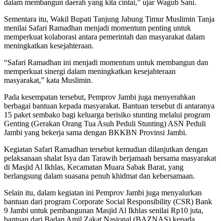
dalam membangun daerah yang kita cintai,” ujar Wagub Sani.
Sementara itu, Wakil Bupati Tanjung Jabung Timur Muslimin Tanja
menilai Safari Ramadhan menjadi momentum penting untuk
memperkuat kolaborasi antara pemerintah dan masyarakat dalam
meningkatkan kesejahteraan.
“Safari Ramadhan ini menjadi momentum untuk membangun dan
memperkuat sinergi dalam meningkatkan kesejahteraan
masyarakat,” kata Muslimin.
Pada kesempatan tersebut, Pemprov Jambi juga menyerahkan
berbagai bantuan kepada masyarakat. Bantuan tersebut di antaranya
15 paket sembako bagi keluarga berisiko stunting melalui program
Genting (Gerakan Orang Tua Asuh Peduli Stunting) ASN Peduli
Jambi yang bekerja sama dengan BKKBN Provinsi Jambi.
Kegiatan Safari Ramadhan tersebut kemudian dilanjutkan dengan
pelaksanaan shalat Isya dan Tarawih berjamaah bersama masyarakat
di Masjid Al Ikhlas, Kecamatan Muara Sabak Barat, yang
berlangsung dalam suasana penuh khidmat dan kebersamaan.
Selain itu, dalam kegiatan ini Pemprov Jambi juga menyalurkan
bantuan dari program Corporate Social Responsibility (CSR) Bank
9 Jambi untuk pembangunan Masjid Al Ikhlas senilai Rp10 juta,
bantuan dari Badan Amil Zakat Nasional (BAZNAS) kepada