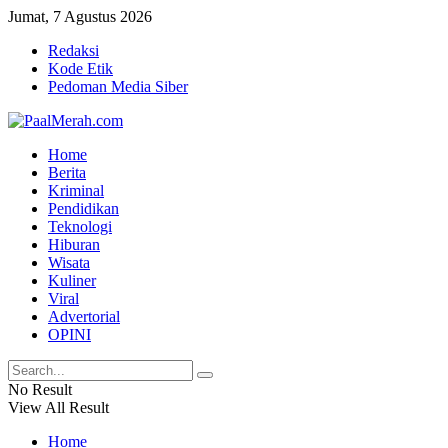
Jumat, 7 Agustus 2026
Redaksi
Kode Etik
Pedoman Media Siber
Home
Berita
Kriminal
Pendidikan
Teknologi
Hiburan
Wisata
Kuliner
Viral
Advertorial
OPINI
No Result
View All Result
Home