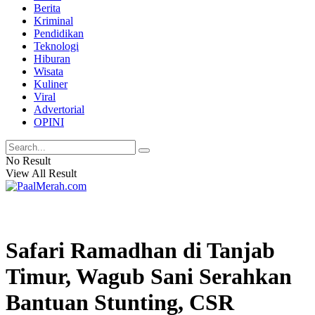
Berita
Kriminal
Pendidikan
Teknologi
Hiburan
Wisata
Kuliner
Viral
Advertorial
OPINI
No Result
View All Result
Safari Ramadhan di Tanjab
Timur, Wagub Sani Serahkan
Bantuan Stunting, CSR