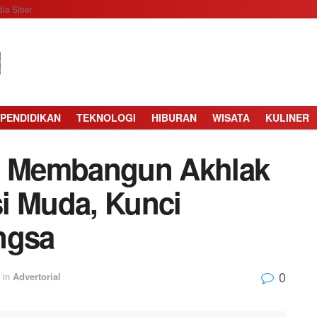
ia Siber
PENDIDIKAN
TEKNOLOGI
HIBURAN
WISATA
KULINER
s: Membangun Akhlak
i Muda, Kunci
ngsa
0
in
Advertorial