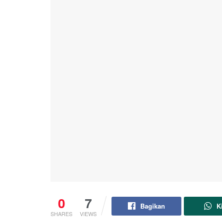
0
7
Bagikan
K
SHARES
VIEWS