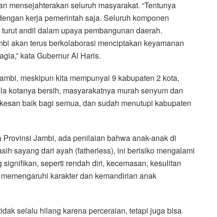
n mensejahterakan seluruh masyarakat. “Tentunya
 dengan kerja pemerintah saja. Seluruh komponen
 turut andil dalam upaya pembangunan daerah.
mbi akan terus berkolaborasi menciptakan keyamanan
gia,” kata Gubernur Al Haris.
ambi, meskipun kita mempunyai 9 kabupaten 2 kota,
bila kotanya bersih, masyarakatnya murah senyum dan
 kesan baik bagi semua, dan sudah menutupi kabupaten
a Provinsi Jambi, ada penilaian bahwa anak-anak di
h sayang dari ayah (fatherless), ini berisiko mengalami
signifikan, seperti rendah diri, kecemasan, kesulitan
ng memengaruhi karakter dan kemandirian anak
dak selalu hilang karena perceraian, tetapi juga bisa