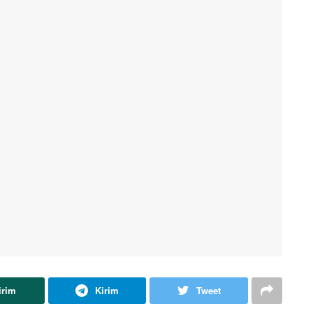
irim
Kirim
Tweet