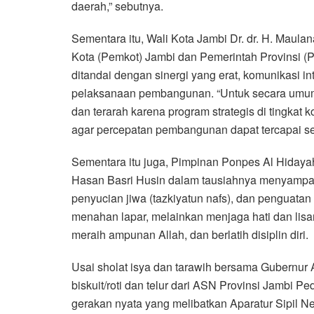
daerah,” sebutnya.
Sementara itu, Wali Kota Jambi Dr. dr. H. Mau
Kota (Pemkot) Jambi dan Pemerintah Provinsi (
ditandai dengan sinergi yang erat, komunikasi i
pelaksanaan pembangunan. “Untuk secara umum, 
dan terarah karena program strategis di tingkat k
agar percepatan pembangunan dapat tercapai sec
Sementara itu juga, Pimpinan Ponpes Al Hidaya
Hasan Basri Husin dalam tausiahnya menyamp
penyucian jiwa (tazkiyatun nafs), dan penguatan
menahan lapar, melainkan menjaga hati dan lisa
meraih ampunan Allah, dan berlatih disiplin diri.
Usai sholat isya dan tarawih bersama Gubernur
biskuit/roti dan telur dari ASN Provinsi Jambi 
gerakan nyata yang melibatkan Aparatur Sipil N