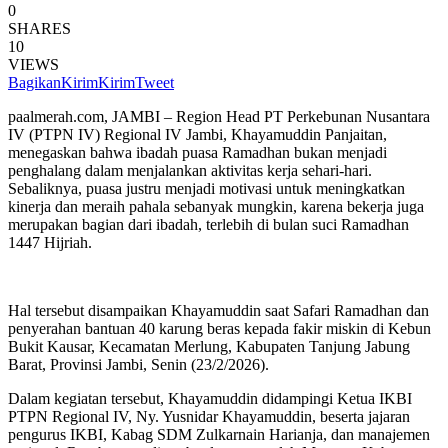
0
SHARES
10
VIEWS
Bagikan
Kirim
Kirim
Tweet
paalmerah.com, JAMBI – Region Head PT Perkebunan Nusantara
IV (PTPN IV) Regional IV Jambi, Khayamuddin Panjaitan,
menegaskan bahwa ibadah puasa Ramadhan bukan menjadi
penghalang dalam menjalankan aktivitas kerja sehari-hari.
Sebaliknya, puasa justru menjadi motivasi untuk meningkatkan
kinerja dan meraih pahala sebanyak mungkin, karena bekerja juga
merupakan bagian dari ibadah, terlebih di bulan suci Ramadhan
1447 Hijriah.
Hal tersebut disampaikan Khayamuddin saat Safari Ramadhan dan
penyerahan bantuan 40 karung beras kepada fakir miskin di Kebun
Bukit Kausar, Kecamatan Merlung, Kabupaten Tanjung Jabung
Barat, Provinsi Jambi, Senin (23/2/2026).
Dalam kegiatan tersebut, Khayamuddin didampingi Ketua IKBI
PTPN Regional IV, Ny. Yusnidar Khayamuddin, beserta jajaran
pengurus IKBI, Kabag SDM Zulkarnain Harianja, dan manajemen