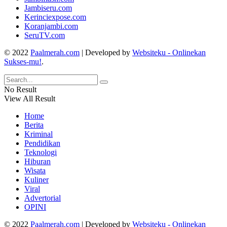
Jambiseru.com
Kerinciexpose.com
Koranjambi.com
SeruTV.com
© 2022
Paalmerah.com
| Developed by
Websiteku - Onlinekan
Sukses-mu!
.
No Result
View All Result
Home
Berita
Kriminal
Pendidikan
Teknologi
Hiburan
Wisata
Kuliner
Viral
Advertorial
OPINI
© 2022
Paalmerah.com
| Developed by
Websiteku - Onlinekan