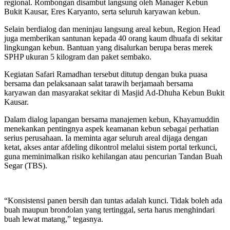
regional. Rombongan disambut langsung oleh Manager Kebun
Bukit Kausar, Eres Karyanto, serta seluruh karyawan kebun.
Selain berdialog dan meninjau langsung areal kebun, Region Head
juga memberikan santunan kepada 40 orang kaum dhuafa di sekitar
lingkungan kebun. Bantuan yang disalurkan berupa beras merek
SPHP ukuran 5 kilogram dan paket sembako.
Kegiatan Safari Ramadhan tersebut ditutup dengan buka puasa
bersama dan pelaksanaan salat tarawih berjamaah bersama
karyawan dan masyarakat sekitar di Masjid Ad-Dhuha Kebun Bukit
Kausar.
Dalam dialog lapangan bersama manajemen kebun, Khayamuddin
menekankan pentingnya aspek keamanan kebun sebagai perhatian
serius perusahaan. Ia meminta agar seluruh areal dijaga dengan
ketat, akses antar afdeling dikontrol melalui sistem portal terkunci,
guna meminimalkan risiko kehilangan atau pencurian Tandan Buah
Segar (TBS).
“Konsistensi panen bersih dan tuntas adalah kunci. Tidak boleh ada
buah maupun brondolan yang tertinggal, serta harus menghindari
buah lewat matang,” tegasnya.