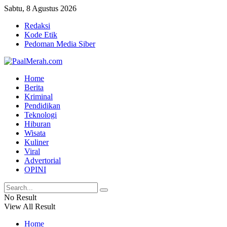
Sabtu, 8 Agustus 2026
Redaksi
Kode Etik
Pedoman Media Siber
Home
Berita
Kriminal
Pendidikan
Teknologi
Hiburan
Wisata
Kuliner
Viral
Advertorial
OPINI
No Result
View All Result
Home