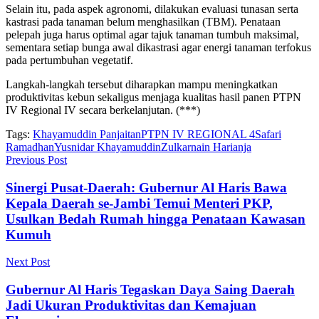
Selain itu, pada aspek agronomi, dilakukan evaluasi tunasan serta
kastrasi pada tanaman belum menghasilkan (TBM). Penataan
pelepah juga harus optimal agar tajuk tanaman tumbuh maksimal,
sementara setiap bunga awal dikastrasi agar energi tanaman terfokus
pada pertumbuhan vegetatif.
Langkah-langkah tersebut diharapkan mampu meningkatkan
produktivitas kebun sekaligus menjaga kualitas hasil panen PTPN
IV Regional IV secara berkelanjutan. (***)
Tags:
Khayamuddin Panjaitan
PTPN IV REGIONAL 4
Safari
Ramadhan
Yusnidar Khayamuddin
Zulkarnain Harianja
Previous Post
Sinergi Pusat-Daerah: Gubernur Al Haris Bawa
Kepala Daerah se-Jambi Temui Menteri PKP,
Usulkan Bedah Rumah hingga Penataan Kawasan
Kumuh
Next Post
Gubernur Al Haris Tegaskan Daya Saing Daerah
Jadi Ukuran Produktivitas dan Kemajuan