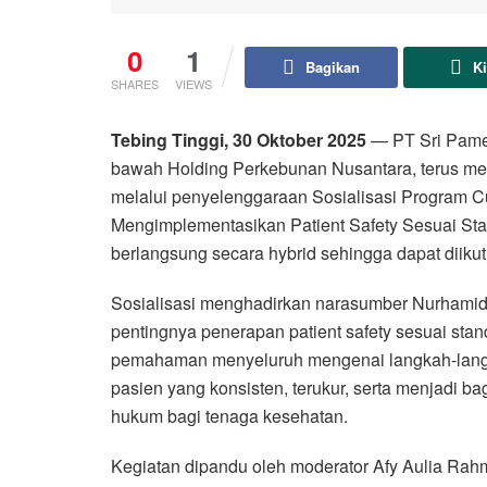
0
1
Bagikan
K
SHARES
VIEWS
Tebing Tinggi, 30 Oktober 2025
— PT Sri Pame
bawah Holding Perkebunan Nusantara, terus mem
melalui penyelenggaraan Sosialisasi Program Cu
Mengimplementasikan Patient Safety Sesuai Stan
berlangsung secara hybrid sehingga dapat diikut
Sosialisasi menghadirkan narasumber Nurhami
pentingnya penerapan patient safety sesuai stan
pemahaman menyeluruh mengenai langkah-lang
pasien yang konsisten, terukur, serta menjadi b
hukum bagi tenaga kesehatan.
Kegiatan dipandu oleh moderator Afy Aulia Rahm