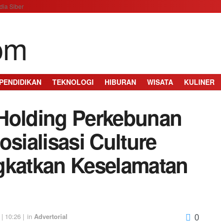
ia Siber
PENDIDIKAN
TEKNOLOGI
HIBURAN
WISATA
KULINER
 Holding Perkebunan
osialisasi Culture
gkatkan Keselamatan
0
 10:26 |
in
Advertorial