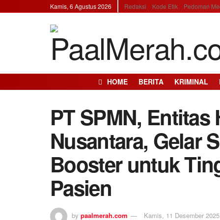
Kamis, 6 Agustus 2026
Redaksi
Kode Etik
Pedoman Med
HOME
BERITA
KRIMINAL
PT SPMN, Entitas
Nusantara, Gelar S
Booster untuk Tin
Pasien
by
paalmerah.com
Kamis, 11 Desember 2025 |