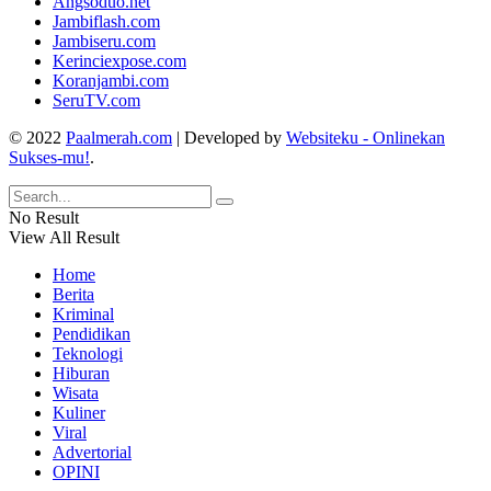
Angsoduo.net
Jambiflash.com
Jambiseru.com
Kerinciexpose.com
Koranjambi.com
SeruTV.com
© 2022
Paalmerah.com
| Developed by
Websiteku - Onlinekan
Sukses-mu!
.
No Result
View All Result
Home
Berita
Kriminal
Pendidikan
Teknologi
Hiburan
Wisata
Kuliner
Viral
Advertorial
OPINI