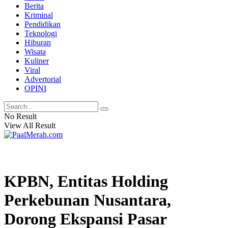
Berita
Kriminal
Pendidikan
Teknologi
Hiburan
Wisata
Kuliner
Viral
Advertorial
OPINI
No Result
View All Result
KPBN, Entitas Holding
Perkebunan Nusantara,
Dorong Ekspansi Pasar