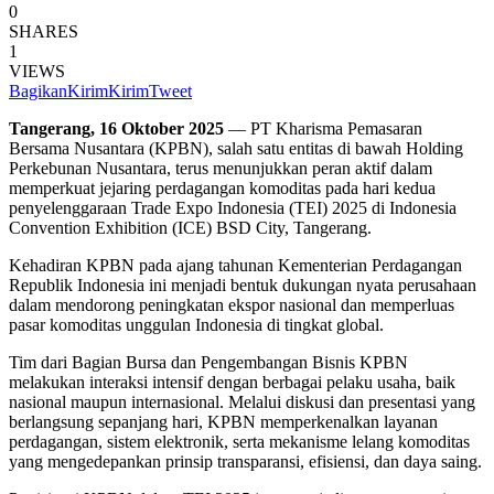
0
SHARES
1
VIEWS
Bagikan
Kirim
Kirim
Tweet
Tangerang, 16 Oktober 2025
— PT Kharisma Pemasaran
Bersama Nusantara (KPBN), salah satu entitas di bawah Holding
Perkebunan Nusantara, terus menunjukkan peran aktif dalam
memperkuat jejaring perdagangan komoditas pada hari kedua
penyelenggaraan Trade Expo Indonesia (TEI) 2025 di Indonesia
Convention Exhibition (ICE) BSD City, Tangerang.
Kehadiran KPBN pada ajang tahunan Kementerian Perdagangan
Republik Indonesia ini menjadi bentuk dukungan nyata perusahaan
dalam mendorong peningkatan ekspor nasional dan memperluas
pasar komoditas unggulan Indonesia di tingkat global.
Tim dari Bagian Bursa dan Pengembangan Bisnis KPBN
melakukan interaksi intensif dengan berbagai pelaku usaha, baik
nasional maupun internasional. Melalui diskusi dan presentasi yang
berlangsung sepanjang hari, KPBN memperkenalkan layanan
perdagangan, sistem elektronik, serta mekanisme lelang komoditas
yang mengedepankan prinsip transparansi, efisiensi, dan daya saing.