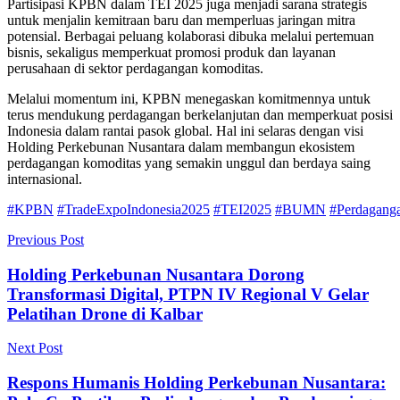
Partisipasi KPBN dalam TEI 2025 juga menjadi sarana strategis
untuk menjalin kemitraan baru dan memperluas jaringan mitra
potensial. Berbagai peluang kolaborasi dibuka melalui pertemuan
bisnis, sekaligus memperkuat promosi produk dan layanan
perusahaan di sektor perdagangan komoditas.
Melalui momentum ini, KPBN menegaskan komitmennya untuk
terus mendukung perdagangan berkelanjutan dan memperkuat posisi
Indonesia dalam rantai pasok global. Hal ini selaras dengan visi
Holding Perkebunan Nusantara dalam membangun ekosistem
perdagangan komoditas yang semakin unggul dan berdaya saing
internasional.
#KPBN
#TradeExpoIndonesia2025
#TEI2025
#BUMN
#Perdagang
Previous Post
Holding Perkebunan Nusantara Dorong
Transformasi Digital, PTPN IV Regional V Gelar
Pelatihan Drone di Kalbar
Next Post
Respons Humanis Holding Perkebunan Nusantara: