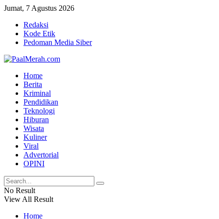
Jumat, 7 Agustus 2026
Redaksi
Kode Etik
Pedoman Media Siber
Home
Berita
Kriminal
Pendidikan
Teknologi
Hiburan
Wisata
Kuliner
Viral
Advertorial
OPINI
No Result
View All Result
Home