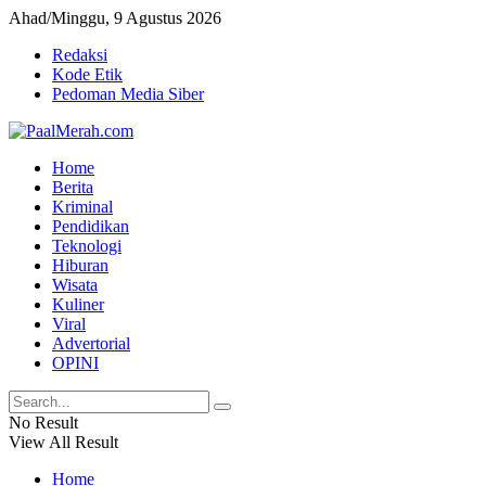
Ahad/Minggu, 9 Agustus 2026
Redaksi
Kode Etik
Pedoman Media Siber
Home
Berita
Kriminal
Pendidikan
Teknologi
Hiburan
Wisata
Kuliner
Viral
Advertorial
OPINI
No Result
View All Result
Home