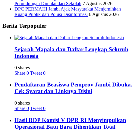
Perundungan Dimulai dari Sekolah
7 Agustus 2026
DPC PERMAHI Jambi Ajak Masyarakat Menjernihkan
Ruang Publik dari Polusi Disinformasi
6 Agustus 2026
Berita Terpopuler
Sejarah Mapala dan Daftar Lengkap Seluruh
Indonesia
0 shares
Share
0
Tweet
0
Pendaftaran Beasiswa Pemprov Jambi Dibuka.
Cek Syarat dan Linknya Disini
0 shares
Share
0
Tweet
0
Hasil RDP Komisi V DPR RI Menyimpulkan
Operasional Batu Bara Dihentikan Total