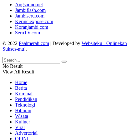
Angsoduo.net
Jambiflash.com
Jambiseru.com
Kerinciexpose.com
Koranjambi.com
SeruTV.com
© 2022
Paalmerah.com
| Developed by
Websiteku - Onlinekan
Sukses-mu!
.
No Result
View All Result
Home
Berita
Kriminal
Pendidikan
Teknologi
Hiburan
Wisata
Kuliner
Viral
Advertorial
OPINI