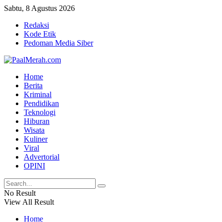
Sabtu, 8 Agustus 2026
Redaksi
Kode Etik
Pedoman Media Siber
Home
Berita
Kriminal
Pendidikan
Teknologi
Hiburan
Wisata
Kuliner
Viral
Advertorial
OPINI
No Result
View All Result
Home