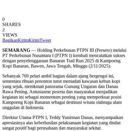
0
SHARES
2
VIEWS
Bagikan
Kirim
Kirim
Tweet
SEMARANG
— Holding Perkebunan PTPN III (Persero) melalui
PT Perkebunan Nusantara I (PTPN I) kembali mencatatkan sukses
dengan penyelenggaraan Banaran Trail Run 2025 di Kampoeng
Kopi Banaran, Bawen, Jawa Tengah, Minggu (2/11/2025).
Sebanyak 769 pelari ambil bagian dalam ajang bergengsi ini,
sementara ribuan penonton turut memadati kawasan kebun kopi
yang sejuk, menikmati panorama Gunung Ungaran dan Danau
Rawa Pening. Antusiasme peserta dan masyarakat menjadikan
kegiatan ini sebagai momentum penting yang memperkuat posisi
Kampoeng Kopi Banaran sebagai destinasi wisata olahraga alam
unggulan di Indonesia.
Direktur Utama PTPN I, Teddy Yunirman Danas, menyampaikan
apresiasinya atas keberhasilan pelaksanaan kegiatan yang dinilai
sangat positif bagi perusahaan dan masyarakat sekitar.