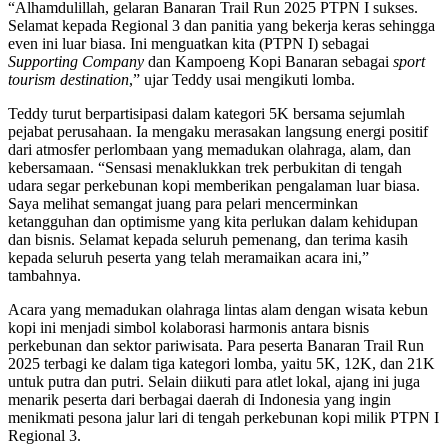
“Alhamdulillah, gelaran Banaran Trail Run 2025 PTPN I sukses.
Selamat kepada Regional 3 dan panitia yang bekerja keras sehingga
even ini luar biasa. Ini menguatkan kita (PTPN I) sebagai
Supporting Company
dan Kampoeng Kopi Banaran sebagai
sport
tourism destination
,” ujar Teddy usai mengikuti lomba.
Teddy turut berpartisipasi dalam kategori 5K bersama sejumlah
pejabat perusahaan. Ia mengaku merasakan langsung energi positif
dari atmosfer perlombaan yang memadukan olahraga, alam, dan
kebersamaan. “Sensasi menaklukkan trek perbukitan di tengah
udara segar perkebunan kopi memberikan pengalaman luar biasa.
Saya melihat semangat juang para pelari mencerminkan
ketangguhan dan optimisme yang kita perlukan dalam kehidupan
dan bisnis. Selamat kepada seluruh pemenang, dan terima kasih
kepada seluruh peserta yang telah meramaikan acara ini,”
tambahnya.
Acara yang memadukan olahraga lintas alam dengan wisata kebun
kopi ini menjadi simbol kolaborasi harmonis antara bisnis
perkebunan dan sektor pariwisata. Para peserta Banaran Trail Run
2025 terbagi ke dalam tiga kategori lomba, yaitu 5K, 12K, dan 21K
untuk putra dan putri. Selain diikuti para atlet lokal, ajang ini juga
menarik peserta dari berbagai daerah di Indonesia yang ingin
menikmati pesona jalur lari di tengah perkebunan kopi milik PTPN I
Regional 3.