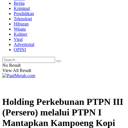
Berita
Kriminal
Pendidikan
Teknologi
Hiburan
Wisata
Kuliner
Viral
Advertorial
OPINI
No Result
View All Result
Holding Perkebunan PTPN III
(Persero) melalui PTPN I
Mantapkan Kampoeng Kopi