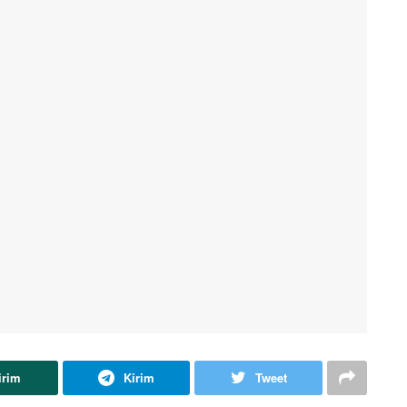
irim
Kirim
Tweet