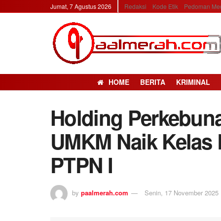
Jumat, 7 Agustus 2026
Redaksi
Kode Etik
Pedoman Med
HOME
BERITA
KRIMINAL
Holding Perkebun
UMKM Naik Kelas
PTPN I
by
paalmerah.com
Senin, 17 November 2025 |