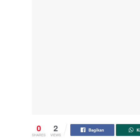
0
2
Bagikan
K
SHARES
VIEWS