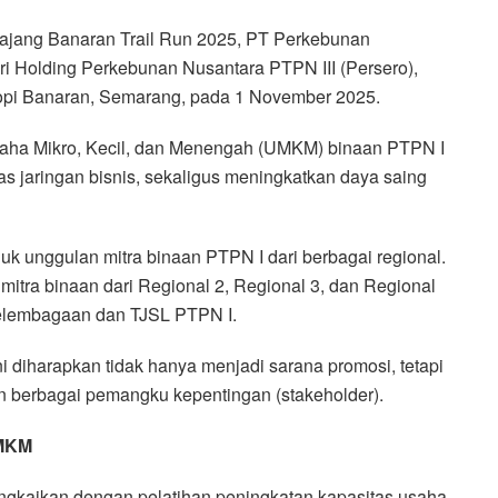
jang Banaran Trail Run 2025, PT Perkebunan
i Holding Perkebunan Nusantara PTPN III (Persero),
i Banaran, Semarang, pada 1 November 2025.
Usaha Mikro, Kecil, dan Menengah (UMKM) binaan PTPN I
jaringan bisnis, sekaligus meningkatkan daya saing
 unggulan mitra binaan PTPN I dari berbagai regional.
mitra binaan dari Regional 2, Regional 3, dan Regional
 Kelembagaan dan TJSL PTPN I.
 diharapkan tidak hanya menjadi sarana promosi, tetapi
n berbagai pemangku kepentingan (stakeholder).
UMKM
rangkaikan dengan pelatihan peningkatan kapasitas usaha