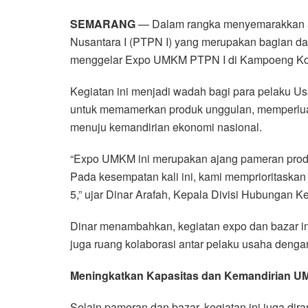
SEMARANG
— Dalam rangka menyemarakkan a
Nusantara I (PTPN I) yang merupakan bagian dar
menggelar Expo UMKM PTPN I di Kampoeng Kop
Kegiatan ini menjadi wadah bagi para pelaku 
untuk memamerkan produk unggulan, memperluas 
menuju kemandirian ekonomi nasional.
“Expo UMKM ini merupakan ajang pameran produk
Pada kesempatan kali ini, kami memprioritaskan 
5,” ujar Dinar Arafah, Kepala Divisi Hubungan
Dinar menambahkan, kegiatan expo dan bazar ini
juga ruang kolaborasi antar pelaku usaha denga
Meningkatkan Kapasitas dan Kemandirian 
Selain pameran dan bazar, kegiatan ini juga di