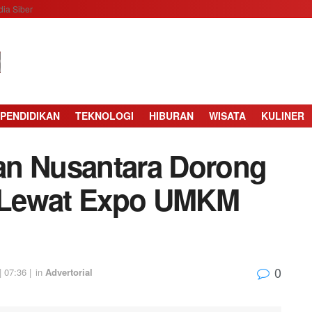
ia Siber
PENDIDIKAN
TEKNOLOGI
HIBURAN
WISATA
KULINER
an Nusantara Dorong
 Lewat Expo UMKM
0
 07:36 |
in
Advertorial