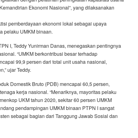
emandirian Ekonomi Nasional”, yang dilaksanakan
tisi pemberdayaan ekonomi lokal sebagai upaya
ara pelaku UMKM binaan.
TPN I, Teddy Yunirman Danas, menegaskan pentingnya
onal. “UMKM berkontribusi besar terhadap
pai 99,9 persen dari total unit usaha nasional,
,” ujar Teddy.
duk Domestik Bruto (PDB) mencapai 60,5 persen,
enaga kerja nasional. “Menariknya, mayoritas pelaku
menkop UKM tahun 2020, sekitar 60 persen UMKM
emandang pendampingan UMKM binaan PTPN I sangat
sisten sebagai bagian dari Tanggung Jawab Sosial dan