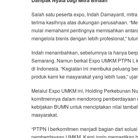
Dampak Nyata bagi Mitra Binaan
Salah satu peserta expo, Indah Damayanti, mitr
terima kasihnya atas dukungan perusahaan. “Mel
mulai memahami pentingnya memisahkan antara 
mengelola bisnis dengan lebih profesional,” tutur
Indah menambahkan, sebelumnya ia hanya berpar
Semarang. Namun berkat Expo UMKM PTPN I, kin
di Indonesia. “Kegiatan ini membuka peluang 
produk kami ke masyarakat yang lebih luas,” uja
Melalui Expo UMKM ini, Holding Perkebunan Nu
komitmennya dalam mendorong pemberdayaan ekon
kebijakan BUMN untuk menciptakan nilai tambah 
masyarakat.
“PTPN I berkomitmen menjadi bagian dari solus
pemberdayaan UMKM. Kami ingin memastikan b