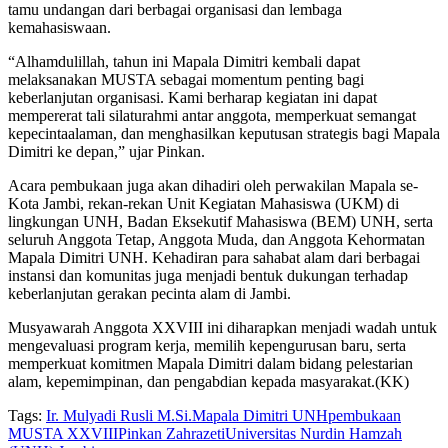
tamu undangan dari berbagai organisasi dan lembaga
kemahasiswaan.
“Alhamdulillah, tahun ini Mapala Dimitri kembali dapat
melaksanakan MUSTA sebagai momentum penting bagi
keberlanjutan organisasi. Kami berharap kegiatan ini dapat
mempererat tali silaturahmi antar anggota, memperkuat semangat
kepecintaalaman, dan menghasilkan keputusan strategis bagi Mapala
Dimitri ke depan,” ujar Pinkan.
Acara pembukaan juga akan dihadiri oleh perwakilan Mapala se-
Kota Jambi, rekan-rekan Unit Kegiatan Mahasiswa (UKM) di
lingkungan UNH, Badan Eksekutif Mahasiswa (BEM) UNH, serta
seluruh Anggota Tetap, Anggota Muda, dan Anggota Kehormatan
Mapala Dimitri UNH. Kehadiran para sahabat alam dari berbagai
instansi dan komunitas juga menjadi bentuk dukungan terhadap
keberlanjutan gerakan pecinta alam di Jambi.
Musyawarah Anggota XXVIII ini diharapkan menjadi wadah untuk
mengevaluasi program kerja, memilih kepengurusan baru, serta
memperkuat komitmen Mapala Dimitri dalam bidang pelestarian
alam, kepemimpinan, dan pengabdian kepada masyarakat.(KK)
Tags:
Ir. Mulyadi Rusli M.Si.
Mapala Dimitri UNH
pembukaan
MUSTA XXVIII
Pinkan Zahrazeti
Universitas Nurdin Hamzah