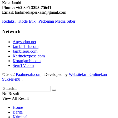
Kota Jambi
Phone: +62 895-3293-75641
Email:
hadimediaperkasa@gmail.com
Redaksi
|
Kode Etik
|
Pedoman Media Siber
Network
Angsoduo.net
Jambiflash.com
Jambiseru.com
Kerinciexpose.com
Koranjambi.com
SeruTV.com
© 2022
Paalmerah.com
| Developed by
Websiteku - Onlinekan
Sukses-mu!
.
No Result
View All Result
Home
Berita
Kriminal