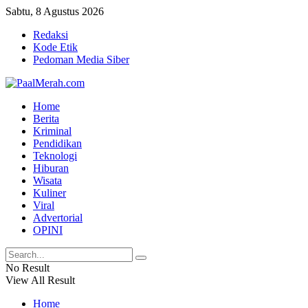
Sabtu, 8 Agustus 2026
Redaksi
Kode Etik
Pedoman Media Siber
Home
Berita
Kriminal
Pendidikan
Teknologi
Hiburan
Wisata
Kuliner
Viral
Advertorial
OPINI
No Result
View All Result
Home