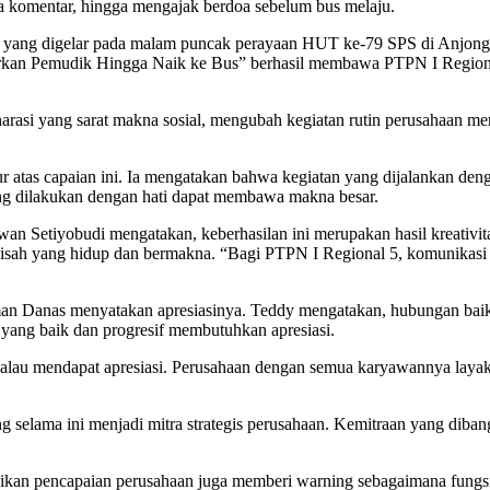
komentar, hingga mengajak berdoa sebelum bus melaju.
25 yang digelar pada malam puncak perayaan HUT ke-79 SPS di Anjo
rkan Pemudik Hingga Naik ke Bus” berhasil membawa PTPN I Regiona
arasi yang sarat makna sosial, mengubah kegiatan rutin perusahaan me
tas capaian ini. Ia mengatakan bahwa kegiatan yang dijalankan dengan
ng dilakukan dengan hati dapat membawa makna besar.
n Setiyobudi mengatakan, keberhasilan ini merupakan hasil kreativit
isah yang hidup dan bermakna. “Bagi PTPN I Regional 5, komunikasi 
n Danas menyatakan apresiasinya. Teddy mengatakan, hubungan baik 
 yang baik dan progresif membutuhkan apresiasi.
 kalau mendapat apresiasi. Perusahaan dengan semua karyawannya layak
 selama ini menjadi mitra strategis perusahaan. Kemitraan yang diba
ikan pencapaian perusahaan juga memberi warning sebagaimana fungsi