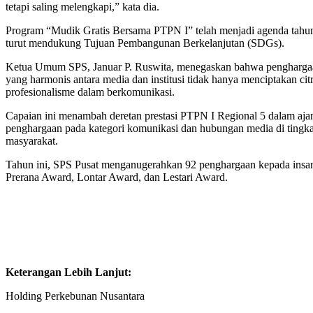
tetapi saling melengkapi,” kata dia.
Program “Mudik Gratis Bersama PTPN I” telah menjadi agenda tahun
turut mendukung Tujuan Pembangunan Berkelanjutan (SDGs).
Ketua Umum SPS, Januar P. Ruswita, menegaskan bahwa penghargaan 
yang harmonis antara media dan institusi tidak hanya menciptakan ci
profesionalisme dalam berkomunikasi.
Capaian ini menambah deretan prestasi PTPN I Regional 5 dalam aja
penghargaan pada kategori komunikasi dan hubungan media di tingka
masyarakat.
Tahun ini, SPS Pusat menganugerahkan 92 penghargaan kepada insan
Prerana Award, Lontar Award, dan Lestari Award.
Keterangan Lebih Lanjut:
Holding Perkebunan Nusantara