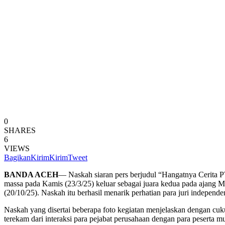
0
SHARES
6
VIEWS
Bagikan
Kirim
Kirim
Tweet
BANDA ACEH
— Naskah siaran pers berjudul “Hangatnya Cerita P
massa pada Kamis (23/3/25) keluar sebagai juara kedua pada ajang M
(20/10/25). Naskah itu berhasil menarik perhatian para juri indepe
Naskah yang disertai beberapa foto kegiatan menjelaskan dengan cukup
terekam dari interaksi para pejabat perusahaan dengan para peserta mud