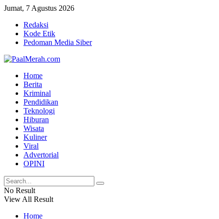
Jumat, 7 Agustus 2026
Redaksi
Kode Etik
Pedoman Media Siber
Home
Berita
Kriminal
Pendidikan
Teknologi
Hiburan
Wisata
Kuliner
Viral
Advertorial
OPINI
No Result
View All Result
Home