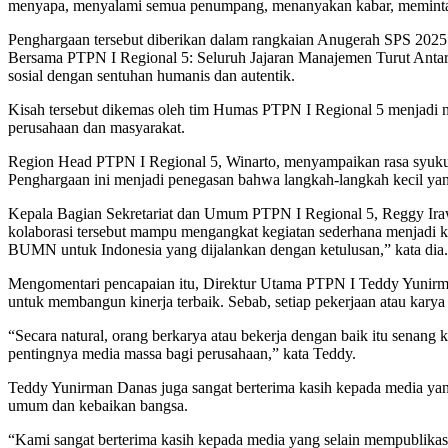
menyapa, menyalami semua penumpang, menanyakan kabar, meminta 
Penghargaan tersebut diberikan dalam rangkaian Anugerah SPS 20
Bersama PTPN I Regional 5: Seluruh Jajaran Manajemen Turut Anta
sosial dengan sentuhan humanis dan autentik.
Kisah tersebut dikemas oleh tim Humas PTPN I Regional 5 menjadi n
perusahaan dan masyarakat.
Region Head PTPN I Regional 5, Winarto, menyampaikan rasa syukur a
Penghargaan ini menjadi penegasan bahwa langkah-langkah kecil ya
Kepala Bagian Sekretariat dan Umum PTPN I Regional 5, Reggy Irawa
kolaborasi tersebut mampu mengangkat kegiatan sederhana menjadi k
BUMN untuk Indonesia yang dijalankan dengan ketulusan,” kata dia.
Mengomentari pencapaian itu, Direktur Utama PTPN I Teddy Yunirma
untuk membangun kinerja terbaik. Sebab, setiap pekerjaan atau karya
“Secara natural, orang berkarya atau bekerja dengan baik itu senang
pentingnya media massa bagi perusahaan,” kata Teddy.
Teddy Yunirman Danas juga sangat berterima kasih kepada media yang
umum dan kebaikan bangsa.
“Kami sangat berterima kasih kepada media yang selain mempublikas