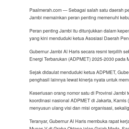
Paalmerah.com — Sebagai salah satu daerah pen
Jambi memainkan peran penting memenuhi kebut
Peran penting Jambi itu ditunjukkan dalam kepe
yang kini menduduki ketua Asosiasi Daerah Pe
Gubernur Jambi Al Haris secara resmi terpilih 
Energi Terbarukan (ADPMET) 2025-2030 pada Mun
Sejak didaulat menduduki ketua ADPMET, Guber
penghasil lainnya lewat kinerja nyata untuk mem
Keseriusan orang nomor satu di Provinsi Jambi t
koordinasi nasional ADPMET di Jakarta, Kamis (7
menyusun ulang visi dan misi organisasi, sekal
Teranyar, Gubernur Al Haris membuka rapat kerja
Munas V di Graha Oktana jalan Gajah Mada, S