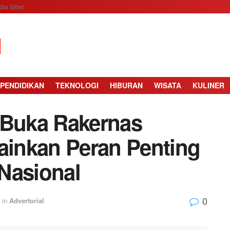
ia Siber
PENDIDIKAN
TEKNOLOGI
HIBURAN
WISATA
KULINER
 Buka Rakernas
inkan Peran Penting
Nasional
0
in
Advertorial