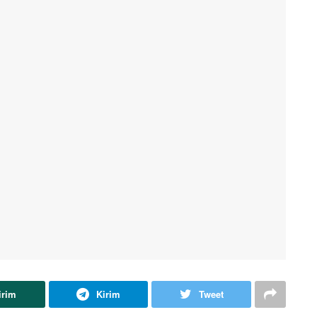
irim
Kirim
Tweet