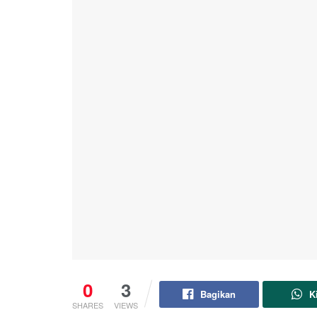
0
3
Bagikan
K
SHARES
VIEWS