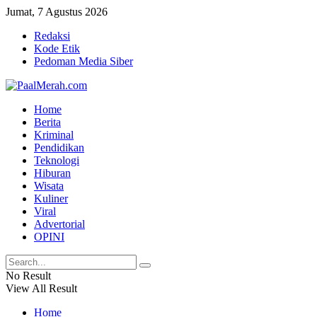
Jumat, 7 Agustus 2026
Redaksi
Kode Etik
Pedoman Media Siber
Home
Berita
Kriminal
Pendidikan
Teknologi
Hiburan
Wisata
Kuliner
Viral
Advertorial
OPINI
No Result
View All Result
Home