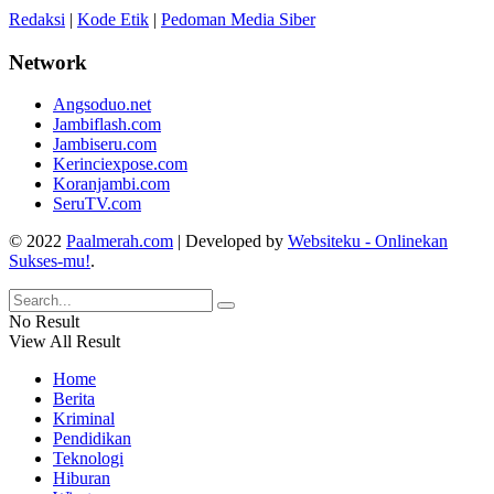
Redaksi
|
Kode Etik
|
Pedoman Media Siber
Network
Angsoduo.net
Jambiflash.com
Jambiseru.com
Kerinciexpose.com
Koranjambi.com
SeruTV.com
© 2022
Paalmerah.com
| Developed by
Websiteku - Onlinekan
Sukses-mu!
.
No Result
View All Result
Home
Berita
Kriminal
Pendidikan
Teknologi
Hiburan