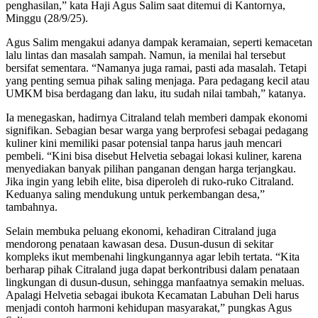
penghasilan,” kata Haji Agus Salim saat ditemui di Kantornya,
Minggu (28/9/25).
Agus Salim mengakui adanya dampak keramaian, seperti kemacetan
lalu lintas dan masalah sampah. Namun, ia menilai hal tersebut
bersifat sementara. “Namanya juga ramai, pasti ada masalah. Tetapi
yang penting semua pihak saling menjaga. Para pedagang kecil atau
UMKM bisa berdagang dan laku, itu sudah nilai tambah,” katanya.
Ia menegaskan, hadirnya Citraland telah memberi dampak ekonomi
signifikan. Sebagian besar warga yang berprofesi sebagai pedagang
kuliner kini memiliki pasar potensial tanpa harus jauh mencari
pembeli. “Kini bisa disebut Helvetia sebagai lokasi kuliner, karena
menyediakan banyak pilihan panganan dengan harga terjangkau.
Jika ingin yang lebih elite, bisa diperoleh di ruko-ruko Citraland.
Keduanya saling mendukung untuk perkembangan desa,”
tambahnya.
Selain membuka peluang ekonomi, kehadiran Citraland juga
mendorong penataan kawasan desa. Dusun-dusun di sekitar
kompleks ikut membenahi lingkungannya agar lebih tertata. “Kita
berharap pihak Citraland juga dapat berkontribusi dalam penataan
lingkungan di dusun-dusun, sehingga manfaatnya semakin meluas.
Apalagi Helvetia sebagai ibukota Kecamatan Labuhan Deli harus
menjadi contoh harmoni kehidupan masyarakat,” pungkas Agus