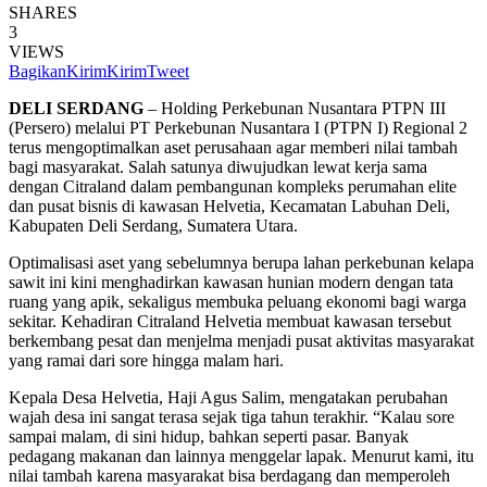
SHARES
3
VIEWS
Bagikan
Kirim
Kirim
Tweet
DELI SERDANG
– Holding Perkebunan Nusantara PTPN III
(Persero) melalui PT Perkebunan Nusantara I (PTPN I) Regional 2
terus mengoptimalkan aset perusahaan agar memberi nilai tambah
bagi masyarakat. Salah satunya diwujudkan lewat kerja sama
dengan Citraland dalam pembangunan kompleks perumahan elite
dan pusat bisnis di kawasan Helvetia, Kecamatan Labuhan Deli,
Kabupaten Deli Serdang, Sumatera Utara.
Optimalisasi aset yang sebelumnya berupa lahan perkebunan kelapa
sawit ini kini menghadirkan kawasan hunian modern dengan tata
ruang yang apik, sekaligus membuka peluang ekonomi bagi warga
sekitar. Kehadiran Citraland Helvetia membuat kawasan tersebut
berkembang pesat dan menjelma menjadi pusat aktivitas masyarakat
yang ramai dari sore hingga malam hari.
Kepala Desa Helvetia, Haji Agus Salim, mengatakan perubahan
wajah desa ini sangat terasa sejak tiga tahun terakhir. “Kalau sore
sampai malam, di sini hidup, bahkan seperti pasar. Banyak
pedagang makanan dan lainnya menggelar lapak. Menurut kami, itu
nilai tambah karena masyarakat bisa berdagang dan memperoleh