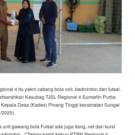
nal 4 itu yakni cabang bola voli, badminton dan futsal.
u, diserahkan Kasubag TJSL Regional 4 Sumarfin Purba
 Kepala Desa (Kades) Pinang Tinggi kecamatan Sungai
/2025).
unit gawang bola Futsal ada juga tiang, net dan kursi
t Badminton . “”Terima kasih kebun PTPN Regional 4,