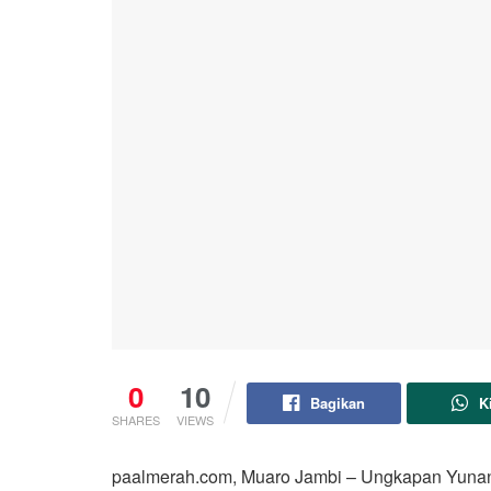
0
10
Bagikan
K
SHARES
VIEWS
paalmerah.com, Muaro Jambi – Ungkapan Yunani 