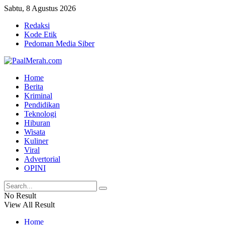
Sabtu, 8 Agustus 2026
Redaksi
Kode Etik
Pedoman Media Siber
Home
Berita
Kriminal
Pendidikan
Teknologi
Hiburan
Wisata
Kuliner
Viral
Advertorial
OPINI
No Result
View All Result
Home