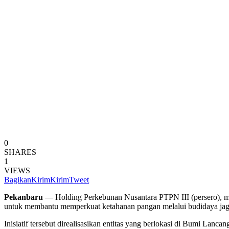
0
SHARES
1
VIEWS
Bagikan
Kirim
Kirim
Tweet
Pekanbaru
— Holding Perkebunan Nusantara PTPN III (persero), m
untuk membantu memperkuat ketahanan pangan melalui budidaya ja
Inisiatif tersebut direalisasikan entitas yang berlokasi di Bumi La