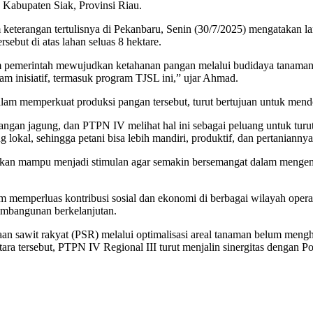
abupaten Siak, Provinsi Riau.
terangan tertulisnya di Pekanbaru, Senin (30/7/2025) mengatakan l
sebut di atas lahan seluas 8 hektare.
am pemerintah mewujudkan ketahanan pangan melalui budidaya tanaman 
m inisiatif, termasuk program TJSL ini,” ujar Ahmad.
lam memperkuat produksi pangan tersebut, turut bertujuan untuk mend
ngan jagung, dan PTPN IV melihat hal ini sebagai peluang untuk turu
okal, sehingga petani bisa lebih mandiri, produktif, dan pertaniannya
pkan mampu menjadi stimulan agar semakin bersemangat dalam mengem
am memperluas kontribusi sosial dan ekonomi di berbagai wilayah ope
embangunan berkelanjutan.
an sawit rakyat (PSR) melalui optimalisasi areal tanaman belum mengh
 tersebut, PTPN IV Regional III turut menjalin sinergitas dengan Po