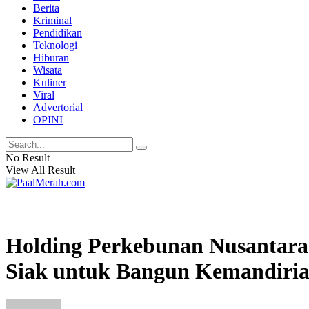
Berita
Kriminal
Pendidikan
Teknologi
Hiburan
Wisata
Kuliner
Viral
Advertorial
OPINI
No Result
View All Result
Holding Perkebunan Nusantara 
Siak untuk Bangun Kemandir