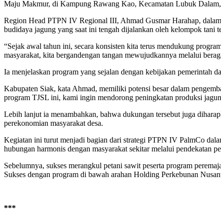
Maju Makmur, di Kampung Rawang Kao, Kecamatan Lubuk Dalam, K
Region Head PTPN IV Regional III, Ahmad Gusmar Harahap, dalam ke
budidaya jagung yang saat ini tengah dijalankan oleh kelompok tani ter
“Sejak awal tahun ini, secara konsisten kita terus mendukung progr
masyarakat, kita bergandengan tangan mewujudkannya melalui beraga
Ia menjelaskan program yang sejalan dengan kebijakan pemerintah da
Kabupaten Siak, kata Ahmad, memiliki potensi besar dalam pengemba
program TJSL ini, kami ingin mendorong peningkatan produksi jagung l
Lebih lanjut ia menambahkan, bahwa dukungan tersebut juga dihara
perekonomian masyarakat desa.
Kegiatan ini turut menjadi bagian dari strategi PTPN IV PalmCo dal
hubungan harmonis dengan masyarakat sekitar melalui pendekatan p
Sebelumnya, sukses merangkul petani sawit peserta program peremaja
Sukses dengan program di bawah arahan Holding Perkebunan Nusantara
***