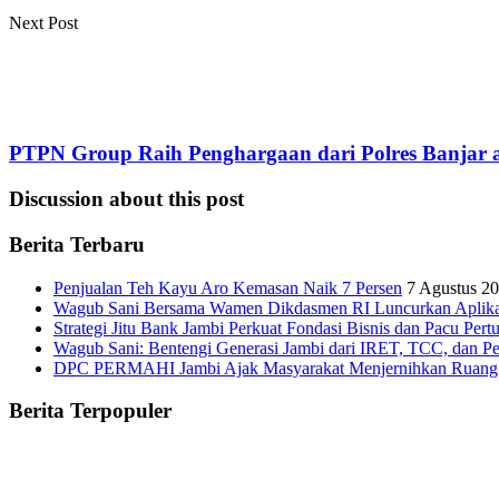
Next Post
PTPN Group Raih Penghargaan dari Polres Banjar at
Discussion about this post
Berita Terbaru
Penjualan Teh Kayu Aro Kemasan Naik 7 Persen
7 Agustus 2
Wagub Sani Bersama Wamen Dikdasmen RI Luncurkan Aplikasi 
Strategi Jitu Bank Jambi Perkuat Fondasi Bisnis dan Pacu Pe
Wagub Sani: Bentengi Generasi Jambi dari IRET, TCC, dan P
DPC PERMAHI Jambi Ajak Masyarakat Menjernihkan Ruang Pub
Berita Terpopuler