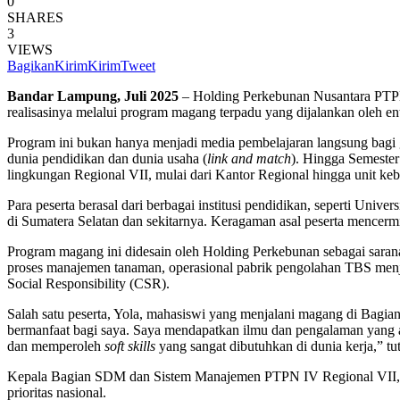
0
SHARES
3
VIEWS
Bagikan
Kirim
Kirim
Tweet
Bandar Lampung, Juli 2025
– Holding Perkebunan Nusantara PTP
realisasinya melalui program magang terpadu yang dijalankan oleh e
Program ini bukan hanya menjadi media pembelajaran langsung bagi g
dunia pendidikan dan dunia usaha (
link and match
). Hingga Semester
lingkungan Regional VII, mulai dari Kantor Regional hingga unit ke
Para peserta berasal dari berbagai institusi pendidikan, seperti Un
di Sumatera Selatan dan sekitarnya. Keragaman asal peserta mencermi
Program magang ini didesain oleh Holding Perkebunan sebagai sarana
proses manajemen tanaman, operasional pabrik pengolahan TBS menj
Social Responsibility (CSR).
Salah satu peserta, Yola, mahasiswi yang menjalani magang di Bagi
bermanfaat bagi saya. Saya mendapatkan ilmu dan pengalaman yang a
dan memperoleh
soft skills
yang sangat dibutuhkan di dunia kerja,” tu
Kepala Bagian SDM dan Sistem Manajemen PTPN IV Regional VII, M
prioritas nasional.