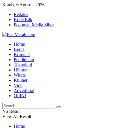
Kamis, 6 Agustus 2026
Redaksi
Kode Etik
Pedoman Media Siber
Home
Berita
Kriminal
Pendidikan
Teknologi
Hiburan
Wisata
Kuliner
Viral
Advertorial
OPINI
No Result
View All Result
Home