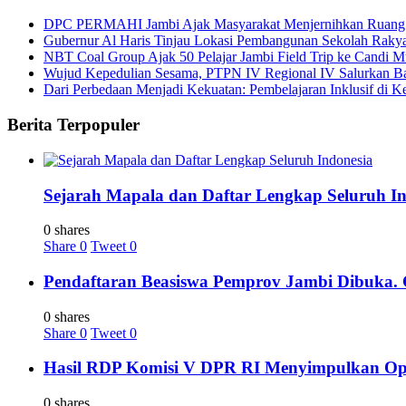
DPC PERMAHI Jambi Ajak Masyarakat Menjernihkan Ruang Pub
Gubernur Al Haris Tinjau Lokasi Pembangunan Sekolah Rak
NBT Coal Group Ajak 50 Pelajar Jambi Field Trip ke Candi M
Wujud Kepedulian Sesama, PTPN IV Regional IV Salurkan B
Dari Perbedaan Menjadi Kekuatan: Pembelajaran Inklusif di Kel
Berita Terpopuler
Sejarah Mapala dan Daftar Lengkap Seluruh In
0 shares
Share
0
Tweet
0
Pendaftaran Beasiswa Pemprov Jambi Dibuka. C
0 shares
Share
0
Tweet
0
Hasil RDP Komisi V DPR RI Menyimpulkan Oper
0 shares