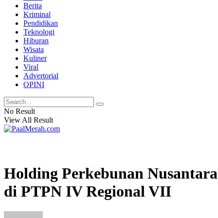
Berita
Kriminal
Pendidikan
Teknologi
Hiburan
Wisata
Kuliner
Viral
Advertorial
OPINI
No Result
View All Result
Holding Perkebunan Nusantar
di PTPN IV Regional VII