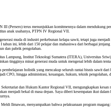
N III (Persero) terus menunjukkan komitmennya dalam mendukung pe
ntitas anak usahanya, PTPN IV Regional VII.
enerasi muda di industri perkebunan kelapa sawit, tetapi juga menjadi
 I tahun ini, lebih dari 150 pelajar dan mahasiswa dari berbagai jenja
bun dan pabrik pengolahan.
iversitas Lampung, Institut Teknologi Sumatera (ITERA), Universitas S
nkan tingginya minat generasi muda untuk mengenal lebih dalam tentang 
 pembelajaran holistik yang mencakup seluruh rantai bisnis sawit dari
adi CPO, hingga administrasi, keuangan, hukum, teknik pengolahan, d
an Sekretariat dan Hukum Kantor Regional VII, mengungkapkan kesan 
kan menjadi bekal di masa depan. Saya diberi kesempatan ikut dalam 
turnya.
eldi Ilmawan, menyampaikan bahwa pelaksanaan program magang ini