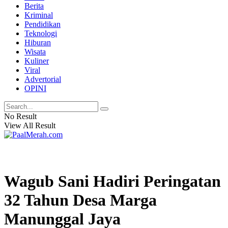
Berita
Kriminal
Pendidikan
Teknologi
Hiburan
Wisata
Kuliner
Viral
Advertorial
OPINI
No Result
View All Result
Wagub Sani Hadiri Peringatan
32 Tahun Desa Marga
Manunggal Jaya