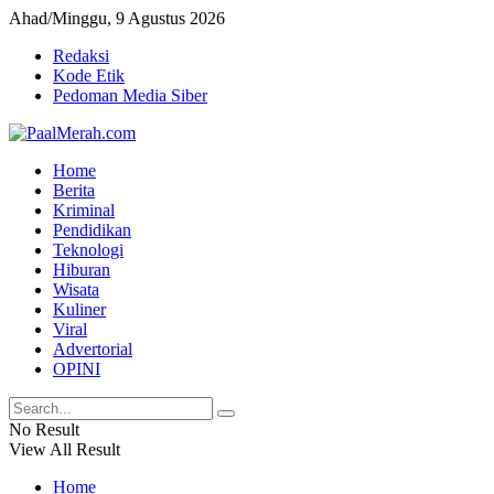
Ahad/Minggu, 9 Agustus 2026
Redaksi
Kode Etik
Pedoman Media Siber
Home
Berita
Kriminal
Pendidikan
Teknologi
Hiburan
Wisata
Kuliner
Viral
Advertorial
OPINI
No Result
View All Result
Home