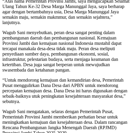
“Atas nama Pemerintah Provinsi Jambi, saya mengucapkan Selamat
Ulang Tahun Ke-32 Desa Marga Manunggal Jaya, saya berharap
agar dengan bertambahnya usia, Desa Marga Manunggal Jaya
semakin maju, semakin makmmur, dan semakin sejahtera,”
lanjutnya.
Wagub Sani menyebutkan, peran desa sangat penting dalam
pembangunan daerah dan pembangunan nasional. Kemajuan
Provinsi Jambi dan kemajuan nasional Indonesia mustahil dapat
tercapai manakala desa-desa tidak maju. Peran desa meliputi
penyediaan sumber daya, pembangunan ekonomi, sosial,
infrastruktur, pelestarian budaya, serta menjaga keamanan dan
ketertiban. Desa juga sangat berperan untuk mewujudkan
swasembada dan ketahanan pangan.
“Untuk mendorong kemajuan dan kemandirian desa, Pemerintah
Pusat menggulirkan Dana Desa dari APBN untuk mendorong
percepatan kemajuan desa. Dana Desa ini harus digunakan dengan
sebaik-baiknya utuk peningkatan kesejahteraan masyarakat desa,”
sebutnya.
Wagub Sani mengatakan, selaras dengan Pemerintah Pusat,
Pemerintah Provinsi Jambi memberikan perhatian besar untuk
meningkatkan kemajuan dan kesejahteraan desa. Dalam rancangan
Rencana Pembangunan Jangka Menengah Daerah (RPJMD)
Provsinsi Jambi Tahun 2025-2029.