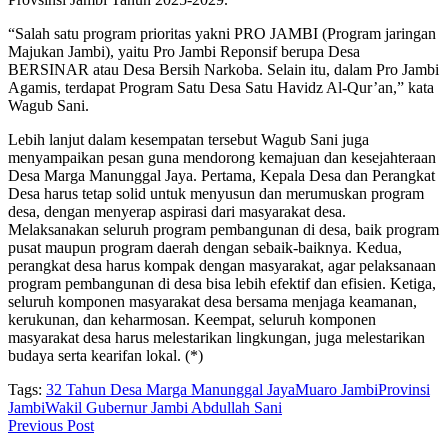
“Salah satu program prioritas yakni PRO JAMBI (Program jaringan
Majukan Jambi), yaitu Pro Jambi Reponsif berupa Desa
BERSINAR atau Desa Bersih Narkoba. Selain itu, dalam Pro Jambi
Agamis, terdapat Program Satu Desa Satu Havidz Al-Qur’an,” kata
Wagub Sani.
Lebih lanjut dalam kesempatan tersebut Wagub Sani juga
menyampaikan pesan guna mendorong kemajuan dan kesejahteraan
Desa Marga Manunggal Jaya. Pertama, Kepala Desa dan Perangkat
Desa harus tetap solid untuk menyusun dan merumuskan program
desa, dengan menyerap aspirasi dari masyarakat desa.
Melaksanakan seluruh program pembangunan di desa, baik program
pusat maupun program daerah dengan sebaik-baiknya. Kedua,
perangkat desa harus kompak dengan masyarakat, agar pelaksanaan
program pembangunan di desa bisa lebih efektif dan efisien. Ketiga,
seluruh komponen masyarakat desa bersama menjaga keamanan,
kerukunan, dan keharmosan. Keempat, seluruh komponen
masyarakat desa harus melestarikan lingkungan, juga melestarikan
budaya serta kearifan lokal. (*)
Tags:
32 Tahun Desa Marga Manunggal Jaya
Muaro Jambi
Provinsi
Jambi
Wakil Gubernur Jambi Abdullah Sani
Previous Post