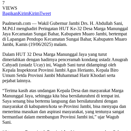
7
VIEWS
Bagikan
Kirim
Kirim
Tweet
Paalmerah.com — Wakil Gubernur Jambi Drs. H. Abdullah Sani,
M.Pd.I menghadiri Peringatan HUT Ke-32 Desa Marga Manunggal
Jaya Kecamatan Sungai Bahar, Kabupaten Muaro Jambi, bertempat
di Lapangan Pendopo Kecamatan Sungai Bahar, Kabupaten Muaro
Jambi, Kamis (19/06/2025) malam.
Dalam HUT 32 Desa Marga Manunggal Jaya yang turut
dimeriahkan dengan hadirnya penceramah kondang ustadz Anugrah
Cahyadi (ustadz Ucay) ini, Wagub Sani turut didampingi oleh
Kepala Inspektorat Provinsi Jambi Agus Herianto, Kepala Biro
Umum Setda Provisni Jambi Muhammad Harir Khodari serta
pejabat lainnya.
“Terima kasih atas undangan Kepala Desa dan masyarakat Marga
Manunggal Jaya, sehingga kita bisa bersilaturahmi di tempat ini.
Saya senang bisa bertemu langsung dan bersilaturahmi dengan
masyarakat di kabupaten/kota se-Provinsi Jambi, bisa menyapa dan
menerima masukan dan aspirasi masyarakat, yang tentunya sangat
bermanfaat dalam membangun Provinsi Jambi ini,” ujar Wagub
Sani.