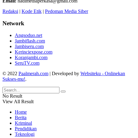
Email:
hadimediaperkasa@gmail.com
Redaksi
|
Kode Etik
|
Pedoman Media Siber
Network
Angsoduo.net
Jambiflash.com
Jambiseru.com
Kerinciexpose.com
Koranjambi.com
SeruTV.com
© 2022
Paalmerah.com
| Developed by
Websiteku - Onlinekan
Sukses-mu!
.
No Result
View All Result
Home
Berita
Kriminal
Pendidikan
Teknologi