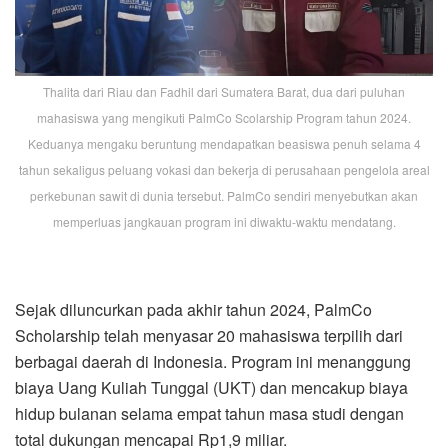
Thalita dari Riau dan Fadhil dari Sumatera Barat, dua dari puluhan
mahasiswa yang mengikuti PalmCo Scolarship Program tahun 2024.
Keduanya mengaku beruntung mendapatkan beasiswa penuh selama 4
tahun sekaligus peluang vokasi dan bekerja di perusahaan pengelola areal
perkebunan sawit di dunia tersebut. PalmCo sendiri menyebutkan akan
memperluas jangkauan program ini diwaktu-waktu mendatang.
Sejak diluncurkan pada akhir tahun 2024, PalmCo
Scholarship telah menyasar 20 mahasiswa terpilih dari
berbagai daerah di Indonesia. Program ini menanggung
biaya Uang Kuliah Tunggal (UKT) dan mencakup biaya
hidup bulanan selama empat tahun masa studi dengan
total dukungan mencapai Rp1,9 miliar.