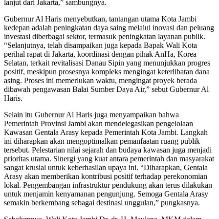
lanjut dari Jakarta,” sambungnya.
Gubernur Al Haris menyebutkan, tantangan utama Kota Jambi
kedepan adalah peningkatan daya saing melalui inovasi dan peluang
investasi diberbagai sektor, termasuk peningkatan layanan publik.
“Selanjutnya, telah disampaikan juga kepada Bapak Wali Kota
perihal rapat di Jakarta, koordinasi dengan pihak AnHa, Korea
Selatan, terkait revitalisasi Danau Sipin yang menunjukkan progres
positif, meskipun prosesnya kompleks mengingat keterlibatan dana
asing. Proses ini memerlukan waktu, mengingat proyek berada
dibawah pengawasan Balai Sumber Daya Air,” sebut Gubernur Al
Haris.
Selain itu Gubernur Al Haris juga menyampaikan bahwa
Pemerintah Provinsi Jambi akan mendelegasikan pengelolaan
Kawasan Gentala Arasy kepada Pemerintah Kota Jambi. Langkah
ini diharapkan akan mengoptimalkan pemanfaatan ruang publik
tersebut. Pelestarian nilai sejarah dan budaya kawasan juga menjadi
prioritas utama. Sinergi yang kuat antara pemerintah dan masyarakat
sangat krusial untuk keberhasilan upaya ini. “Diharapkan, Gentala
Arasy akan memberikan kontribusi positif terhadap perekonomian
lokal. Pengembangan infrastruktur pendukung akan terus dilakukan
untuk menjamin kenyamanan pengunjung. Semoga Gentala Arasy
semakin berkembang sebagai destinasi unggulan,” pungkasnya.