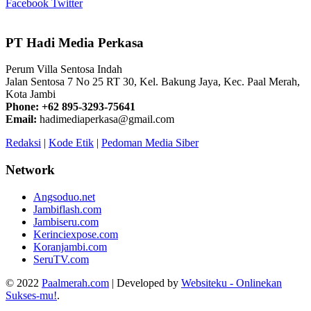
Facebook
Twitter
PT Hadi Media Perkasa
Perum Villa Sentosa Indah
Jalan Sentosa 7 No 25 RT 30, Kel. Bakung Jaya, Kec. Paal Merah,
Kota Jambi
Phone: +62 895-3293-75641
Email:
hadimediaperkasa@gmail.com
Redaksi
|
Kode Etik
|
Pedoman Media Siber
Network
Angsoduo.net
Jambiflash.com
Jambiseru.com
Kerinciexpose.com
Koranjambi.com
SeruTV.com
© 2022
Paalmerah.com
| Developed by
Websiteku - Onlinekan
Sukses-mu!
.