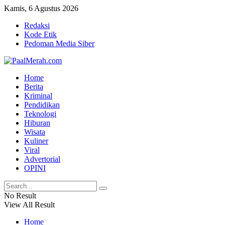
Kamis, 6 Agustus 2026
Redaksi
Kode Etik
Pedoman Media Siber
Home
Berita
Kriminal
Pendidikan
Teknologi
Hiburan
Wisata
Kuliner
Viral
Advertorial
OPINI
No Result
View All Result
Home