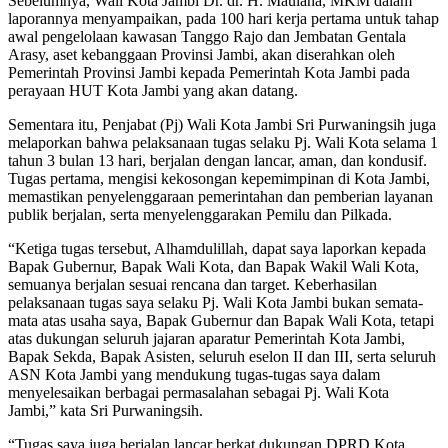
Sebelumnya, Wali Kota Jambi Dr. dr. H. Maulana, MKM dalam
laporannya menyampaikan, pada 100 hari kerja pertama untuk tahap
awal pengelolaan kawasan Tanggo Rajo dan Jembatan Gentala
Arasy, aset kebanggaan Provinsi Jambi, akan diserahkan oleh
Pemerintah Provinsi Jambi kepada Pemerintah Kota Jambi pada
perayaan HUT Kota Jambi yang akan datang.
Sementara itu, Penjabat (Pj) Wali Kota Jambi Sri Purwaningsih juga
melaporkan bahwa pelaksanaan tugas selaku Pj. Wali Kota selama 1
tahun 3 bulan 13 hari, berjalan dengan lancar, aman, dan kondusif.
Tugas pertama, mengisi kekosongan kepemimpinan di Kota Jambi,
memastikan penyelenggaraan pemerintahan dan pemberian layanan
publik berjalan, serta menyelenggarakan Pemilu dan Pilkada.
“Ketiga tugas tersebut, Alhamdulillah, dapat saya laporkan kepada
Bapak Gubernur, Bapak Wali Kota, dan Bapak Wakil Wali Kota,
semuanya berjalan sesuai rencana dan target. Keberhasilan
pelaksanaan tugas saya selaku Pj. Wali Kota Jambi bukan semata-
mata atas usaha saya, Bapak Gubernur dan Bapak Wali Kota, tetapi
atas dukungan seluruh jajaran aparatur Pemerintah Kota Jambi,
Bapak Sekda, Bapak Asisten, seluruh eselon II dan III, serta seluruh
ASN Kota Jambi yang mendukung tugas-tugas saya dalam
menyelesaikan berbagai permasalahan sebagai Pj. Wali Kota
Jambi,” kata Sri Purwaningsih.
“Tugas saya juga berjalan lancar berkat dukungan DPRD Kota