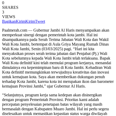
0
SHARES
3
VIEWS
Bagikan
Kirim
Kirim
Tweet
Paalmerah.com — Gubernur Jambi Al Haris menyampaikan akan
memperkuat sinergi dengan pemerintah kota jambi. Hal ini
disampaikannya pada Serah Terima Jabatan Wali Kota dan Wakil
Wali Kota Jambi, bertempat di Aula Griya Mayang Rumah Dinas
Wali Kota Jambi, Senin (03/03/2025) pagi. “Hari ini kita
menyaksikan proses serah terima jabatan dari Penjabat (Pj.) Wali
Kota sebelumnya kepada Wali Kota Jambi telah terlaksana. Bapak
Wali Kota definitif kini telah memulai program kerjanya, menandai
dimulainya era kepemimpinan baru di Kota Jambi. Kehadiran Wali
Kota definitif memungkinkan terwujudnya kreativitas dan inovasi
untuk kemajuan kota. Saya akan memberikan dukungan penuh
terhadap Kota Jambi, karena kota ini merupakan ikon dan barometer
kemajuan Provinsi Jambi,” ujar Gubernur Al Haris.
“Selanjutnya, program kerja sama kedepan akan disinergikan
dengan program Pemerintah Provinsi. Prioritas kami adalah
percepatan penyelesaian penetapan batas wilayah yang masih
bermasalah dengan Kabupaten Muaro Jambi. Hal ini perlu segera
diselesaikan untuk memastikan kepastian status warga diwilayah