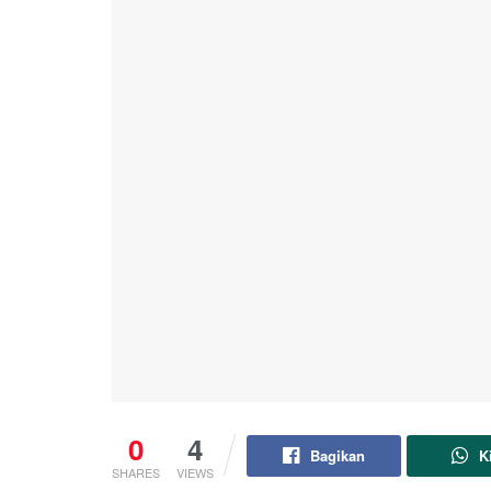
0
4
Bagikan
K
SHARES
VIEWS