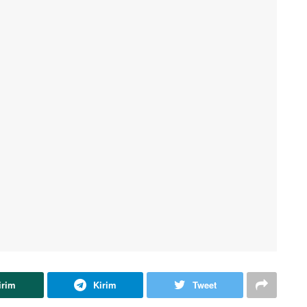
irim
Kirim
Tweet