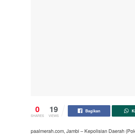
0
19
Bagikan
K
SHARES
VIEWS
paalmerah.com, Jambi – Kepolisian Daerah (Po