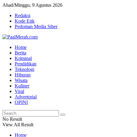
Ahad/Minggu, 9 Agustus 2026
Redaksi
Kode Etik
Pedoman Media Siber
Home
Berita
Kriminal
Pendidikan
Teknologi
Hiburan
Wisata
Kuliner
Viral
Advertorial
OPINI
No Result
View All Result
Home