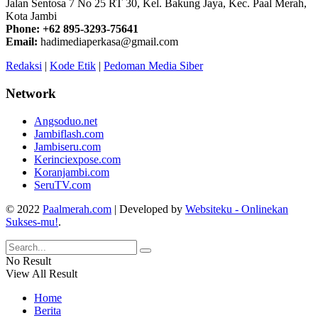
Jalan Sentosa 7 No 25 RT 30, Kel. Bakung Jaya, Kec. Paal Merah,
Kota Jambi
Phone: +62 895-3293-75641
Email:
hadimediaperkasa@gmail.com
Redaksi
|
Kode Etik
|
Pedoman Media Siber
Network
Angsoduo.net
Jambiflash.com
Jambiseru.com
Kerinciexpose.com
Koranjambi.com
SeruTV.com
© 2022
Paalmerah.com
| Developed by
Websiteku - Onlinekan
Sukses-mu!
.
No Result
View All Result
Home
Berita