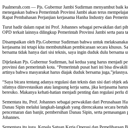
Paalmerah.com — Pjs. Gubernur Jambi Sudirman menyambut baik ker
menegaskan bahwa Pemerintah Provinsi Jambi akan terus mempelajari
Rapat Pembahasan Perjanjian kerjasama Hanha Industry dan Pemerint
Turut hadir dalam rapat ini Prof. Johannes sebagai perwakilan dar
OPD terkait lainnya dilingkup Pemerintah Provinsi Jambi serta para 
Disampaikan oleh Pjs.Gubernur Sudirman bahwa untuk melaksanakan k
kerjasama ini tetapi kita membutuhkan pembicaraan secara khusus. Say
bersama tidak hanya dari sisi teknis, saya ingin duduk dulu bersama u
Dijelaskan Pjs. Gubernur Sudirman, hal kedua yang harus menjadi per
provinsi dan pemerintah kota. “Pemerintah pusat hari ini bisa diwaki
artinya bahwa masyarakat harus diajak duduk bersama juga,”jelasnya
“Saya bicara tentang adanya regulasi dan teknis dan sisi dari objek a
sifatnya diinvestasikan atau langsung kerja sama, jika kerjasama har
beresiko. Makanya kehati-hatian menjadi penting dan regulasi perlu
Sementara itu, Prof. Johannes sebagai perwakilan dari Perusahaan
Danau Sipin melalui langkah-langkah yang direncakana secara berta
pencemaran dan banjir, pembersihan Danau Sipin, serta pemasangan p
Johannes.
Sementara itu juga, Kepala Satuan Kerja Operasi dan Pemeliharaa