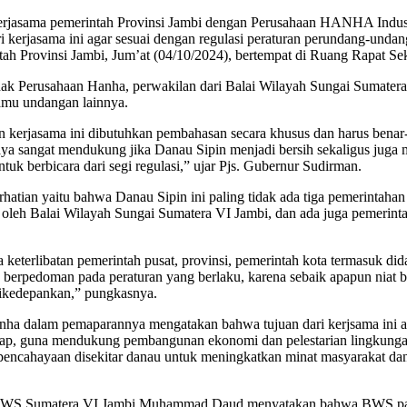
jasama pemerintah Provinsi Jambi dengan Perusahaan HANHA Industry
 kerjasama ini agar sesuai dengan regulasi peraturan perundang-unda
ah Provinsi Jambi, Jum’at (04/10/2024), bertempat di Ruang Rapat Se
i pihak Perusahaan Hanha, perwakilan dari Balai Wilayah Sungai Suma
tamu undangan lainnya.
erjasama ini dibutuhkan pembahasan secara khusus dan harus benar-b
a sangat mendukung jika Danau Sipin menjadi bersih sekaligus juga men
ntuk berbicara dari segi regulasi,” ujar Pjs. Gubernur Sudirman.
hatian yaitu bahwa Danau Sipin ini paling tidak ada tiga pemerintaha
li oleh Balai Wilayah Sungai Sumatera VI Jambi, dan ada juga pemerintah
.
da keterlibatan pemerintah pusat, provinsi, pemerintah kota termasuk di
us berpedoman pada peraturan yang berlaku, karena sebaik apapun niat 
 dikedepankan,” pungkasnya.
 Hanha dalam pemaparannya mengatakan bahwa tujuan dari kerjsama i
hap, guna mendukung pembangunan ekonomi dan pelestarian lingkungan
encahayaan disekitar danau untuk meningkatkan minat masyarakat dan me
n BWS Sumatera VI Jambi Muhammad Daud menyatakan bahwa BWS pada 