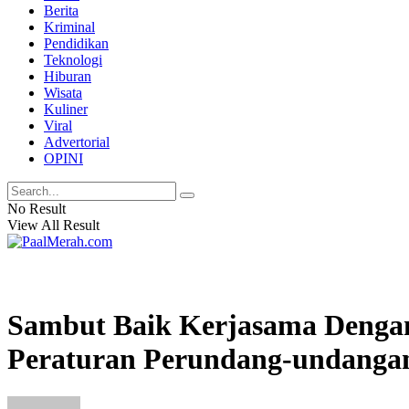
Berita
Kriminal
Pendidikan
Teknologi
Hiburan
Wisata
Kuliner
Viral
Advertorial
OPINI
No Result
View All Result
Sambut Baik Kerjasama Dengan
Peraturan Perundang-undanga