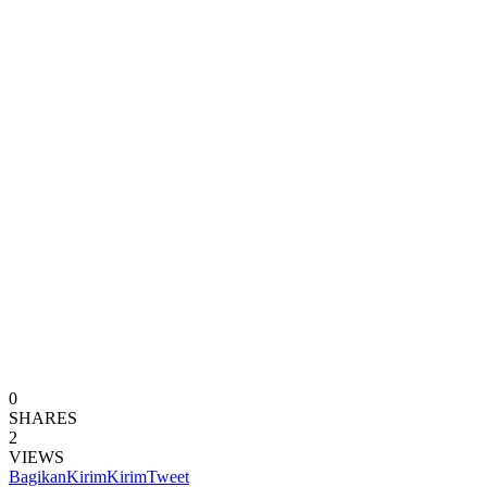
0
SHARES
2
VIEWS
Bagikan
Kirim
Kirim
Tweet