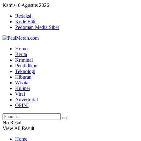
Kamis, 6 Agustus 2026
Redaksi
Kode Etik
Pedoman Media Siber
Home
Berita
Kriminal
Pendidikan
Teknologi
Hiburan
Wisata
Kuliner
Viral
Advertorial
OPINI
No Result
View All Result
Home