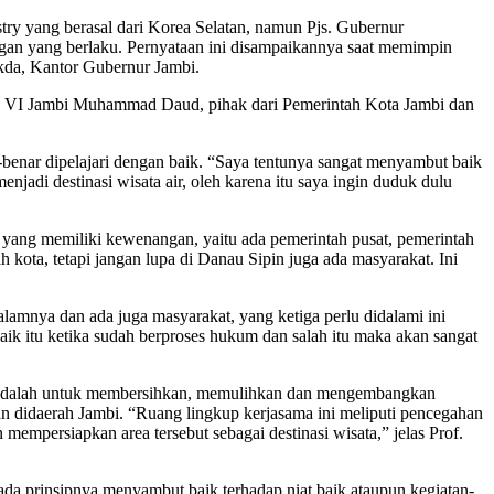
 yang berasal dari Korea Selatan, namun Pjs. Gubernur
ngan yang berlaku. Pernyataan ini disampaikannya saat memimpin
kda, Kantor Gubernur Jambi.
tera VI Jambi Muhammad Daud, pihak dari Pemerintah Kota Jambi dan
enar dipelajari dengan baik. “Saya tentunya sangat menyambut baik
jadi destinasi wisata air, oleh karena itu saya ingin duduk dulu
n yang memiliki kewenangan, yaitu ada pemerintah pusat, pemerintah
 kota, tetapi jangan lupa di Danau Sipin juga ada masyarakat. Ini
dalamnya dan ada juga masyarakat, yang ketiga perlu didalami ini
baik itu ketika sudah berproses hukum dan salah itu maka akan sangat
ni adalah untuk membersihkan, memulihkan dan mengembangkan
 didaerah Jambi. “Ruang lingkup kerjasama ini meliputi pencegahan
mpersiapkan area tersebut sebagai destinasi wisata,” jelas Prof.
prinsipnya menyambut baik terhadap niat baik ataupun kegiatan-