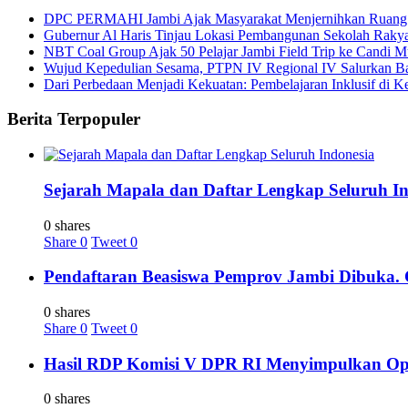
DPC PERMAHI Jambi Ajak Masyarakat Menjernihkan Ruang Pub
Gubernur Al Haris Tinjau Lokasi Pembangunan Sekolah Rak
NBT Coal Group Ajak 50 Pelajar Jambi Field Trip ke Candi M
Wujud Kepedulian Sesama, PTPN IV Regional IV Salurkan B
Dari Perbedaan Menjadi Kekuatan: Pembelajaran Inklusif di Kel
Berita Terpopuler
Sejarah Mapala dan Daftar Lengkap Seluruh In
0 shares
Share
0
Tweet
0
Pendaftaran Beasiswa Pemprov Jambi Dibuka. C
0 shares
Share
0
Tweet
0
Hasil RDP Komisi V DPR RI Menyimpulkan Oper
0 shares