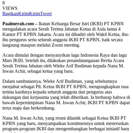
8
VIEWS
Bagikan
Kirim
Kirim
Tweet
Paalmerah.com –
Ikatan Keluarga Besar Istri (IKBI) PT KPBN
mengadakan acara Serah Terima Jabatan Ketua di Aula lantai 4
Kantor PT KPBN Jakarta. Acara ini dihadiri oleh Wakil Ketua, ibu-
ibu pengurus serta seluruh anggota IKBI PT KPBN, baik secara
langsung maupun melalui Zoom meeting.
Acara dimulai dengan menyanyikan lagu Indonesia Raya dan lagu
Mars IKBI. Setelah itu, dilakukan penandatanganan Berita Acara
Serah Terima Jabatan oleh Wieke Arif Budiman kepada Nana M.
Iswan Achir, sebagai ketua yang baru.
Dalam sambutannya, Wieke Arif Budiman, yang sebelumnya
menjabat sebagai Plt. Ketua IKBI PT KPBN, mengungkapkan rasa
terima kasihnya kepada seluruh anggota dan pengurus atas
dukungan dan kerjasama yang telah diberikan. Ia berharap bahwa di
bawah kepemimpinan Nana M. Iswan Achir, IKBI PT KPBN dapat
terus maju dan berkembang.
Nana M. Iswan Achir, yang resmi dilantik sebagai Ketua IKBI PT
KPBN yang baru, menyampaikan komitmennya untuk meneruskan
program-program IKBI dan mengembangkan berbagai inisiatif baru