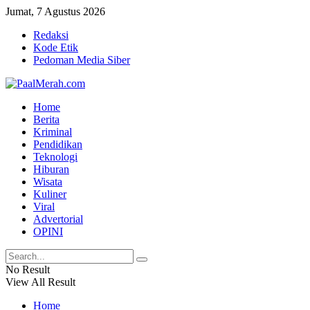
Jumat, 7 Agustus 2026
Redaksi
Kode Etik
Pedoman Media Siber
Home
Berita
Kriminal
Pendidikan
Teknologi
Hiburan
Wisata
Kuliner
Viral
Advertorial
OPINI
No Result
View All Result
Home