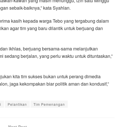
kawan-kawan yang masih menunggu, izin satu Minggu
an sebaik-baiknya,” kata Syahlan.
erima kasih kepada warga Tebo yang tergabung dalam
an agar tim yang baru dilantik untuk berjuang dan
 dan ikhlas, berjuang bersama-sama melanjutkan
sedang berjalan, yang perlu waktu untuk dituntaskan,”
tujukan kita tim sukses bukan untuk perang dimedia
calon, jaga kekompakan biar politik aman dan kondusif,”
i
Pelantikan
Tim Pemenangan
Next Post