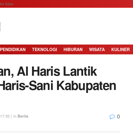
ia Siber
PENDIDIKAN
TEKNOLOGI
HIBURAN
WISATA
KULINER
, Al Haris Lantik
aris-Sani Kabupaten
0
17:35 |
in
Berita