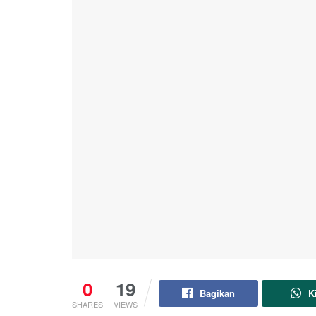
0
19
Bagikan
K
SHARES
VIEWS