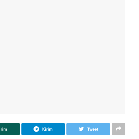
irim
Kirim
Tweet