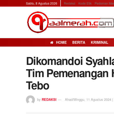
Sabtu, 8 Agustus 2026
Redaksi
Kode Etik
Pedoman Med
HOME
BERITA
KRIMINAL
Dikomandoi Syahlan
Tim Pemenangan H
Tebo
by
REDAKSI
Ahad/Minggu, 11 Agustus 2024 | 