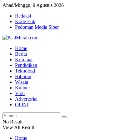
Ahad/Minggu, 9 Agustus 2026
Redaksi
Kode Etik
Pedoman Media Siber
Home
Berita
Kriminal
Pendidikan
Teknologi
Hiburan
Wisata
Kuliner
Viral
Advertorial
OPINI
No Result
View All Result
Home