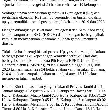
Tugas Perbantuan, Dinas Kehutanan membangun sekat kanal
sejumlah 56 unit, revegetasi 25 ha dan revitalisasi 10 kelompok.
Sehingga upaya pembasahan gambut (R1), revegetasi (R2) dan
revitalisasi ekonomi (R3) mampu bergandengan tangan didalam
upaya memulihkan sekaligus mencegah kebakaran 2019 dan 2023.
Dengan dibangunnya sekat kanal, revegetasi dan Sumur bor yang
telah dibangun oleh BRG (BRGM) dan dukungan berbagai pihak
kemudian menyebabkan kebakaran di lahan gambut menurun
drastis.
Tidak ada hasil mengkhianati proses. Upaya serius yang dilakukan
berbagai pemangku kepentingan kemudian terbukti. Dari data
berbagai sumber, Menurut kata Plh Kepala BPBD Jambi, Dodi
Chandra, Sabtu (12/8/2023), “Dari 1 Januari hingga 11 Agustus
2023 kemarin sudah 229,54 hektare lahan yang terbakar. Di mana,
214,41 hektar merupakan lahan mineral, sisanya 15,13 hektar
merupakan lahan gambut.
Berikut Rincian luas lahan yang terbakar di Provinsi Jambi dari 1
Januari hingga 11 Agustus 2023. 1. Kabupaten Batanghari : 111,14
Ha. 2. Kabupaten Muaro Jambi 7,00 Ha. 3. Kabupaten Tebo 31,20
Ha. 4. Kabupaten Bungo 9,45 Ha. 5. Kabupaten Sarolangun 40,02
Ha. 6. Kabupaten Merangin 9,80 Ha. 7. Kabupaten Tanjung Jabung
Timur: 4,80 Ha. 8. Kabupaten Tanjung Jabung Barat: 16,13 Ha.