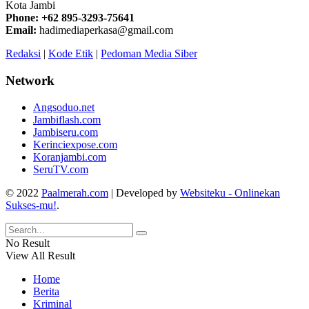
Kota Jambi
Phone: +62 895-3293-75641
Email:
hadimediaperkasa@gmail.com
Redaksi
|
Kode Etik
|
Pedoman Media Siber
Network
Angsoduo.net
Jambiflash.com
Jambiseru.com
Kerinciexpose.com
Koranjambi.com
SeruTV.com
© 2022
Paalmerah.com
| Developed by
Websiteku - Onlinekan
Sukses-mu!
.
No Result
View All Result
Home
Berita
Kriminal