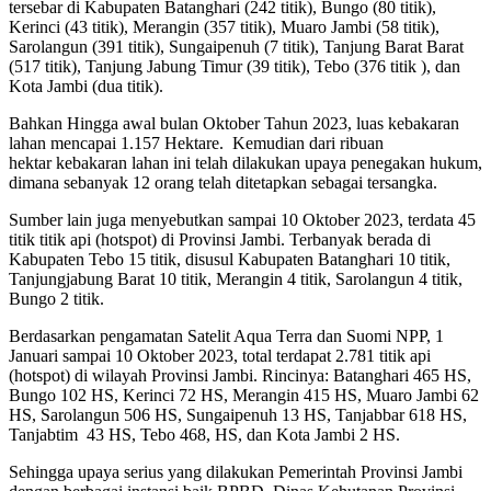
tersebar di Kabupaten Batanghari (242 titik), Bungo (80 titik),
Kerinci (43 titik), Merangin (357 titik), Muaro Jambi (58 titik),
Sarolangun (391 titik), Sungaipenuh (7 titik), Tanjung Barat Barat
(517 titik), Tanjung Jabung Timur (39 titik), Tebo (376 titik ), dan
Kota Jambi (dua titik).
Bahkan Hingga awal bulan Oktober Tahun 2023, luas kebakaran
lahan mencapai 1.157 Hektare. Kemudian dari ribuan
hektar kebakaran lahan ini telah dilakukan upaya penegakan hukum,
dimana sebanyak 12 orang telah ditetapkan sebagai tersangka.
Sumber lain juga menyebutkan sampai 10 Oktober 2023, terdata 45
titik titik api (hotspot) di Provinsi Jambi. Terbanyak berada di
Kabupaten Tebo 15 titik, disusul Kabupaten Batanghari 10 titik,
Tanjungjabung Barat 10 titik, Merangin 4 titik, Sarolangun 4 titik,
Bungo 2 titik.
Berdasarkan pengamatan Satelit Aqua Terra dan Suomi NPP, 1
Januari sampai 10 Oktober 2023, total terdapat 2.781 titik api
(hotspot) di wilayah Provinsi Jambi. Rincinya: Batanghari 465 HS,
Bungo 102 HS, Kerinci 72 HS, Merangin 415 HS, Muaro Jambi 62
HS, Sarolangun 506 HS, Sungaipenuh 13 HS, Tanjabbar 618 HS,
Tanjabtim 43 HS, Tebo 468, HS, dan Kota Jambi 2 HS.
Sehingga upaya serius yang dilakukan Pemerintah Provinsi Jambi