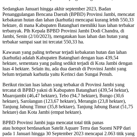
Sedangkan Januari hingga akhir september 2023, Badan
Penanggulangan Bencana Daerah (BPBD) Provinsi Jambi, mencatat
kebakaran hutan dan lahan (karhutla) mencapai kurang lebih 550,33
hektare, di mana Kabupaten Batanghari memiliki luas lahan terbakar
terbanyak. Plh Kepala BPBD Provinsi Jambi Dodi Chandra, di
Jambi, Senin (2/10/2023), mengatakan luas lahan dan hutan yang
terbakar sampai saat ini tercatat 550,33 ha.
Kawasan yang paling terbesar terjadi kebakaran hutan dan lahan
(karhutla) adalah Kabupaten Batanghari dengan luas 439,54
hektare, sementara yang paling sedikit terjadi di Kota Jambi dengan
luas 4 hektare. Selain itu, ada dua daerah di Provinsi Jambi yang
belum terjamah karhutla yaitu Kerinci dan Sungai Penuh.
Berikut rincian luas lahan yang terbakar di Provinsi Jambi yang
tercatat di BPBD yakni di Kabupaten Batanghari (439,54 hektar),
Muarojambi (46,47 hektare), Tebo (94,7 hektare), Bungo (30,6
hektare), Sarolangun (123,67 hektare), Merangin (23,8 hektare),
Tanjung Jabung Timur (35,8 hektare), Tanjung Jabung Barat (51,75
hektare) dan Kota Jambi (empat hektare).
BPBD Provinsi Jambi juga mencatat total titik panas
atau hotspot berdasarkan Satelit Aquare Terra dan Suomi NPP dari
pada 1 Januari hingga 30 September 2023 mencapai 2.063 titik yang