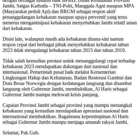
dengan berbagai instansi baik BPBD, Dinas Kehutanan Provinsi
Jambi, Satgas Karhutla – TNI-Polri, Manggala Agni maupun MPA
(Masyarakat peduli Api) dan BRGM sebagai respon aktif
penanggulangan kebakaran maupun upaya preventif yang terus
menerus mengantisipasi kebakaran menyebabkan Jambi relatif aman
dari kebakaran.
Disisi lain, walaupun masih ada kebakaran disana-sini namun
respon cepat dari berbagai pihak menyebabkan kebakaran tahun
2023 tidak mengulangi kebakaran tahun 2015 dan tahun 2019.
Tidak salah kemudian prestasi untuk menanggulangi cepat terhadap
kebakaran 2023 mendapatkan dukungan dari nasional dan
internasional. Pemerintah pusat baik melalui Kementerian
Lingkungan Hidup dan Kehutanan, Badan Restorasi Gambut dan
Duta Besar Norwegia dengan kedatangan langsung dan disambut
langsung oleh Gubernur Jambi, membuktikan, Al Haris sebagai
Gubernur Jambi mampu melewati krisis panjang.
Capaian Provinsi Jambi sebagai provinsi yang mampu menangkal
kebakaran yang kemudian mendapatkan apreasiasi nasional dan
internasional membuktikan. Bagaimana kepemimpinan Al Haris
sebagai Gubernur Jambi mampu menjaga amanah rakyat Jambi.
Selamat, Pak Gub.