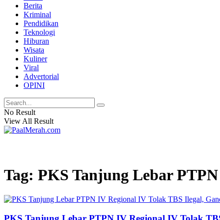
Berita
Kriminal
Pendidikan
Teknologi
Hiburan
Wisata
Kuliner
Viral
Advertorial
OPINI
No Result
View All Result
Tag: PKS Tanjung Lebar PTPN I
PKS Tanjung Lebar PTPN IV Regional IV Tolak TBS