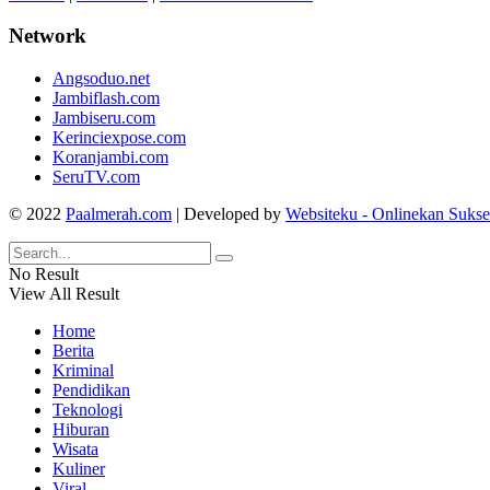
Network
Angsoduo.net
Jambiflash.com
Jambiseru.com
Kerinciexpose.com
Koranjambi.com
SeruTV.com
© 2022
Paalmerah.com
| Developed by
Websiteku - Onlinekan Suks
No Result
View All Result
Home
Berita
Kriminal
Pendidikan
Teknologi
Hiburan
Wisata
Kuliner
Viral