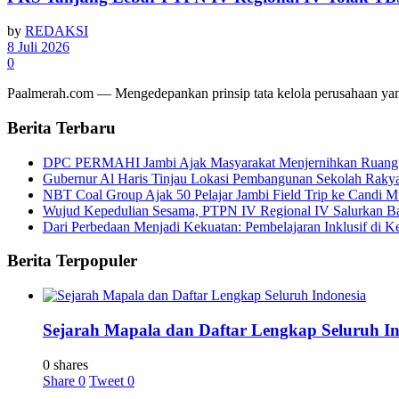
by
REDAKSI
8 Juli 2026
0
Paalmerah.com — Mengedepankan prinsip tata kelola perusahaan yan
Berita Terbaru
DPC PERMAHI Jambi Ajak Masyarakat Menjernihkan Ruang Pub
Gubernur Al Haris Tinjau Lokasi Pembangunan Sekolah Rak
NBT Coal Group Ajak 50 Pelajar Jambi Field Trip ke Candi M
Wujud Kepedulian Sesama, PTPN IV Regional IV Salurkan B
Dari Perbedaan Menjadi Kekuatan: Pembelajaran Inklusif di Kel
Berita Terpopuler
Sejarah Mapala dan Daftar Lengkap Seluruh In
0 shares
Share
0
Tweet
0