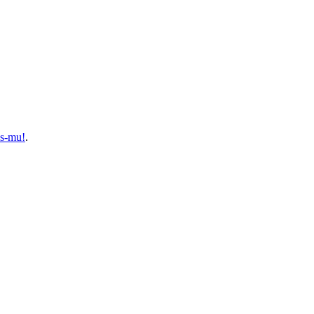
es-mu!
.