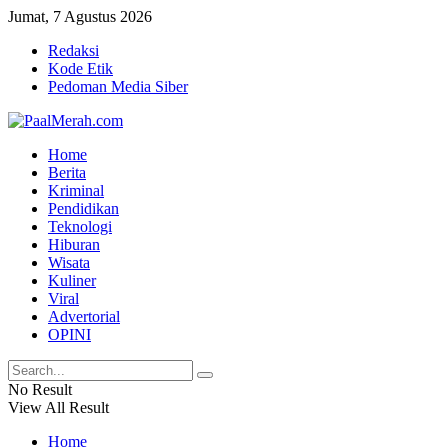
Jumat, 7 Agustus 2026
Redaksi
Kode Etik
Pedoman Media Siber
Home
Berita
Kriminal
Pendidikan
Teknologi
Hiburan
Wisata
Kuliner
Viral
Advertorial
OPINI
No Result
View All Result
Home