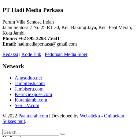
PT Hadi Media Perkasa
Perum Villa Sentosa Indah
Jalan Sentosa 7 No 25 RT 30, Kel. Bakung Jaya, Kec. Paal Merah,
Kota Jambi
Phone: +62 895-3293-75641
Email:
hadimediaperkasa@gmail.com
Redaksi
|
Kode Etik
|
Pedoman Media Siber
Network
Angsoduo.net
Jambiflash.com
Jambiseru.com
Kerinciexpose.com
Koranjambi.com
SeruTV.com
© 2022
Paalmerah.com
| Developed by
Websiteku - Onlinekan
Sukses-mu!
.