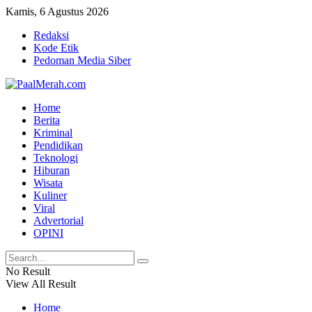
Kamis, 6 Agustus 2026
Redaksi
Kode Etik
Pedoman Media Siber
Home
Berita
Kriminal
Pendidikan
Teknologi
Hiburan
Wisata
Kuliner
Viral
Advertorial
OPINI
No Result
View All Result
Home