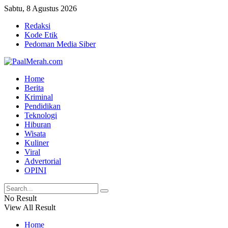
Sabtu, 8 Agustus 2026
Redaksi
Kode Etik
Pedoman Media Siber
Home
Berita
Kriminal
Pendidikan
Teknologi
Hiburan
Wisata
Kuliner
Viral
Advertorial
OPINI
No Result
View All Result
Home