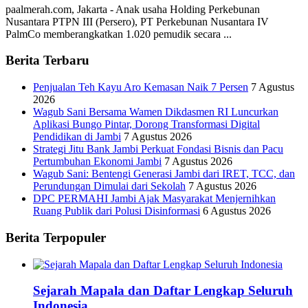
paalmerah.com, Jakarta - Anak usaha Holding Perkebunan
Nusantara PTPN III (Persero), PT Perkebunan Nusantara IV
PalmCo memberangkatkan 1.020 pemudik secara ...
Berita Terbaru
Penjualan Teh Kayu Aro Kemasan Naik 7 Persen
7 Agustus
2026
Wagub Sani Bersama Wamen Dikdasmen RI Luncurkan
Aplikasi Bungo Pintar, Dorong Transformasi Digital
Pendidikan di Jambi
7 Agustus 2026
Strategi Jitu Bank Jambi Perkuat Fondasi Bisnis dan Pacu
Pertumbuhan Ekonomi Jambi
7 Agustus 2026
Wagub Sani: Bentengi Generasi Jambi dari IRET, TCC, dan
Perundungan Dimulai dari Sekolah
7 Agustus 2026
DPC PERMAHI Jambi Ajak Masyarakat Menjernihkan
Ruang Publik dari Polusi Disinformasi
6 Agustus 2026
Berita Terpopuler
Sejarah Mapala dan Daftar Lengkap Seluruh
Indonesia