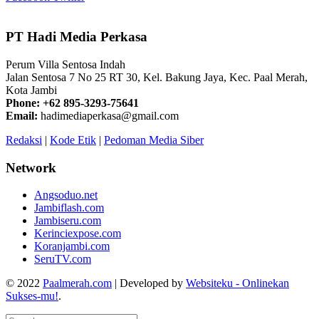
PT Hadi Media Perkasa
Perum Villa Sentosa Indah
Jalan Sentosa 7 No 25 RT 30, Kel. Bakung Jaya, Kec. Paal Merah,
Kota Jambi
Phone: +62 895-3293-75641
Email:
hadimediaperkasa@gmail.com
Redaksi
|
Kode Etik
|
Pedoman Media Siber
Network
Angsoduo.net
Jambiflash.com
Jambiseru.com
Kerinciexpose.com
Koranjambi.com
SeruTV.com
© 2022
Paalmerah.com
| Developed by
Websiteku - Onlinekan
Sukses-mu!
.