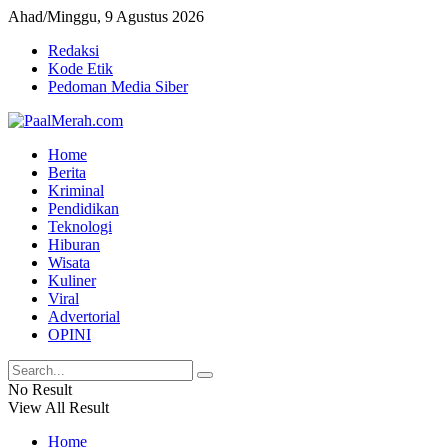
Ahad/Minggu, 9 Agustus 2026
Redaksi
Kode Etik
Pedoman Media Siber
Home
Berita
Kriminal
Pendidikan
Teknologi
Hiburan
Wisata
Kuliner
Viral
Advertorial
OPINI
No Result
View All Result
Home