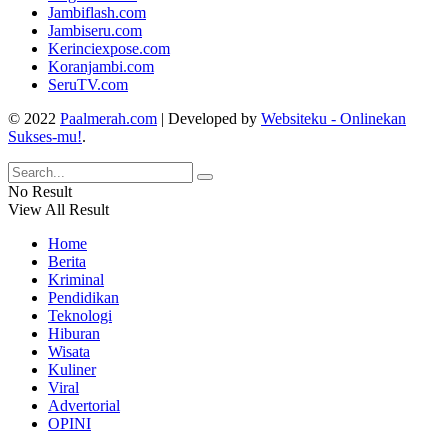
Jambiflash.com
Jambiseru.com
Kerinciexpose.com
Koranjambi.com
SeruTV.com
© 2022
Paalmerah.com
| Developed by
Websiteku - Onlinekan
Sukses-mu!
.
No Result
View All Result
Home
Berita
Kriminal
Pendidikan
Teknologi
Hiburan
Wisata
Kuliner
Viral
Advertorial
OPINI