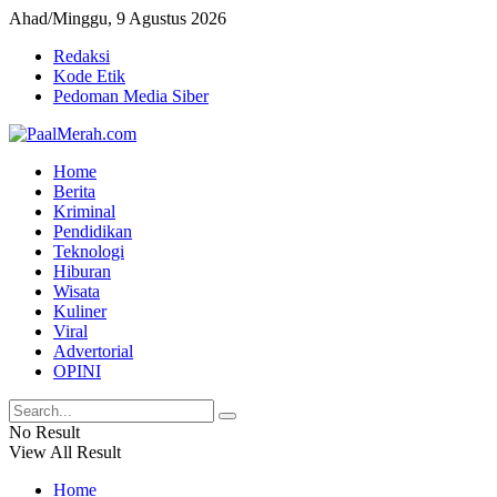
Ahad/Minggu, 9 Agustus 2026
Redaksi
Kode Etik
Pedoman Media Siber
Home
Berita
Kriminal
Pendidikan
Teknologi
Hiburan
Wisata
Kuliner
Viral
Advertorial
OPINI
No Result
View All Result
Home