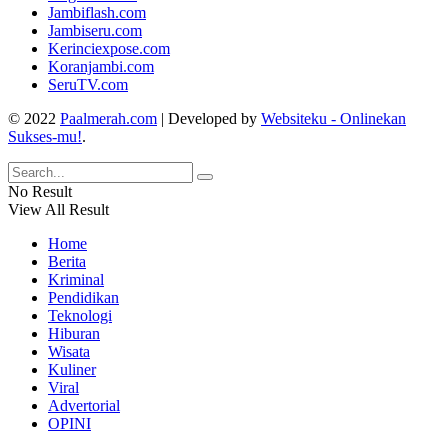
Jambiflash.com
Jambiseru.com
Kerinciexpose.com
Koranjambi.com
SeruTV.com
© 2022
Paalmerah.com
| Developed by
Websiteku - Onlinekan
Sukses-mu!
.
No Result
View All Result
Home
Berita
Kriminal
Pendidikan
Teknologi
Hiburan
Wisata
Kuliner
Viral
Advertorial
OPINI