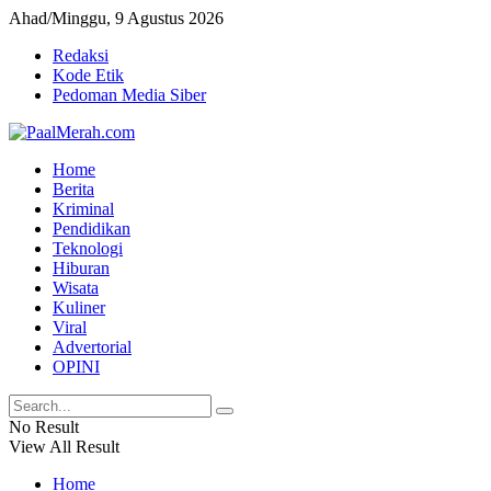
Ahad/Minggu, 9 Agustus 2026
Redaksi
Kode Etik
Pedoman Media Siber
Home
Berita
Kriminal
Pendidikan
Teknologi
Hiburan
Wisata
Kuliner
Viral
Advertorial
OPINI
No Result
View All Result
Home