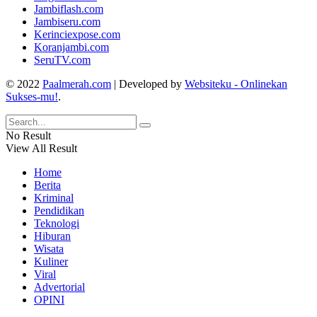
Jambiflash.com
Jambiseru.com
Kerinciexpose.com
Koranjambi.com
SeruTV.com
© 2022
Paalmerah.com
| Developed by
Websiteku - Onlinekan
Sukses-mu!
.
No Result
View All Result
Home
Berita
Kriminal
Pendidikan
Teknologi
Hiburan
Wisata
Kuliner
Viral
Advertorial
OPINI