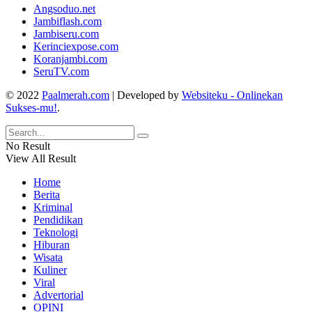
Angsoduo.net
Jambiflash.com
Jambiseru.com
Kerinciexpose.com
Koranjambi.com
SeruTV.com
© 2022
Paalmerah.com
| Developed by
Websiteku - Onlinekan
Sukses-mu!
.
No Result
View All Result
Home
Berita
Kriminal
Pendidikan
Teknologi
Hiburan
Wisata
Kuliner
Viral
Advertorial
OPINI