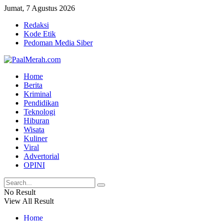
Jumat, 7 Agustus 2026
Redaksi
Kode Etik
Pedoman Media Siber
Home
Berita
Kriminal
Pendidikan
Teknologi
Hiburan
Wisata
Kuliner
Viral
Advertorial
OPINI
No Result
View All Result
Home