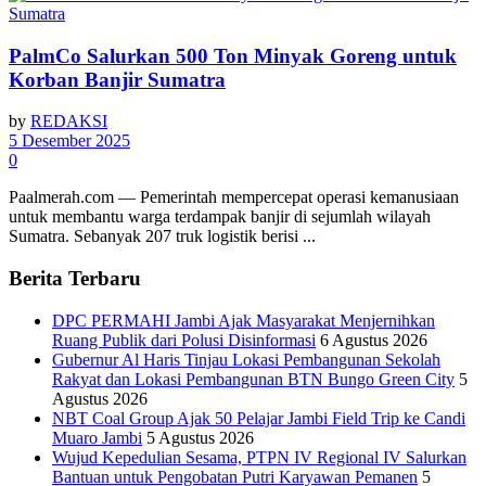
PalmCo Salurkan 500 Ton Minyak Goreng untuk
Korban Banjir Sumatra
by
REDAKSI
5 Desember 2025
0
Paalmerah.com — Pemerintah mempercepat operasi kemanusiaan
untuk membantu warga terdampak banjir di sejumlah wilayah
Sumatra. Sebanyak 207 truk logistik berisi ...
Berita Terbaru
DPC PERMAHI Jambi Ajak Masyarakat Menjernihkan
Ruang Publik dari Polusi Disinformasi
6 Agustus 2026
Gubernur Al Haris Tinjau Lokasi Pembangunan Sekolah
Rakyat dan Lokasi Pembangunan BTN Bungo Green City
5
Agustus 2026
NBT Coal Group Ajak 50 Pelajar Jambi Field Trip ke Candi
Muaro Jambi
5 Agustus 2026
Wujud Kepedulian Sesama, PTPN IV Regional IV Salurkan
Bantuan untuk Pengobatan Putri Karyawan Pemanen
5